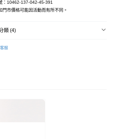
10462-137-042-45-391
和門市價格可能因活動而有所不同。
類 (4)
家取貨
褲｜女裝休閒/棉麻/涼感短褲多樣選擇
客服
限時399起
涼感褲/凍感褲
1取貨
褲3件1000
區 | 單件399起
特價女裝
80
30，滿NT$1,000(含以上)免運費