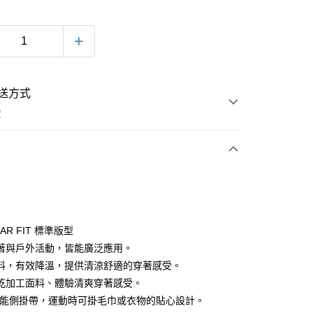
送方式
費
次付款
LAR FIT 標準版型
著與戶外活動，皆能廣泛應用。
料，有效降溫，提供清涼舒適的穿著感受。
乾加工面料、體驗清爽穿著感受。
功能側掛帶，運動時可掛毛巾或衣物的貼心設計。
y