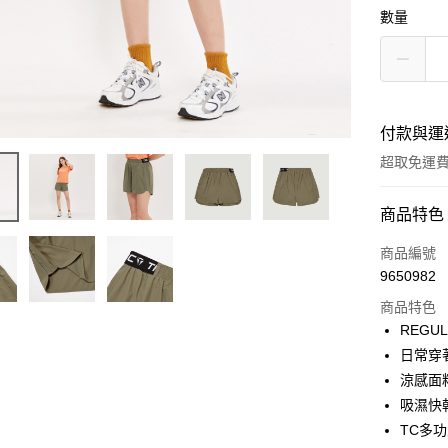
數量
付款與運
超取免運
付款方式
商品特色
信用卡一
商品編號
9650982
LINE Pay
商品特色
Apple Pay
REGU
日常穿
街口支付
涼感面
悠遊付
吸濕快
TC多
Google Pa