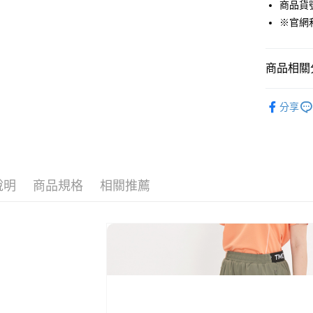
商品貨號：
貨到付款
※官網
運送方式
商品相關分
付款後全
女裝
短
免運費
分享
❄️涼感機能
付款後7-1
吸濕快乾衣
免運費
Outlet專
宅配(本島)
說明
商品規格
相關推薦
免運費
宅配(離島)
每筆NT$2
貨到付款
每筆NT$1