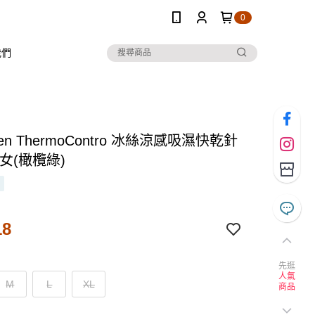
0
我們
Ten ThermoContro 冰絲涼感吸濕快乾針
女(橄欖綠)
18
先逛
人氣
M
L
XL
商品