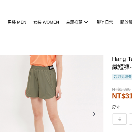
男裝 MEN
女裝 WOMEN
主題推薦
腳ㄚ日常
關於
Hang 
織短褲-
超取免運費
NT$1,390
NT$3
尺寸
S