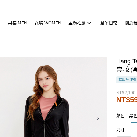
男裝 MEN
女裝 WOMEN
主題推薦
腳ㄚ日常
關於
Hang 
套-女(
超取免運費
NT$2,190
NT$5
顏色：黑
尺寸