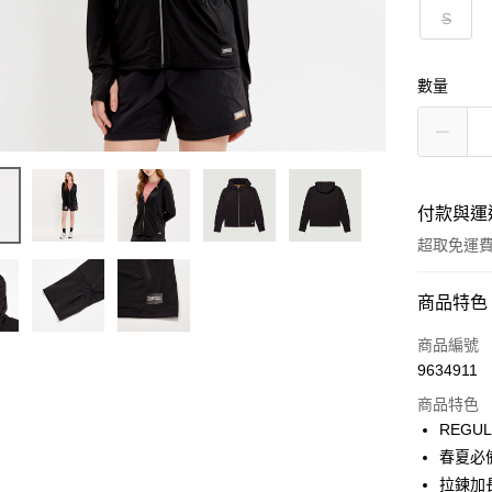
S
數量
付款與運
超取免運
付款方式
商品特色
信用卡一
商品編號
9634911
LINE Pay
商品特色
Apple Pay
REGU
春夏必
街口支付
拉鍊加