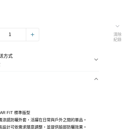
清除
紀錄
送方式
費
次付款
LAR FIT 標準版型
備涼感防曬外套，活躍在日常與戶外之間的單品。
長設計可依需求隨意調整，並提供臉部防曬效果。