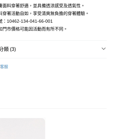
膚面料穿著舒適，並具備透涼感受及透氣性。
料穿著活動自如，享受清爽無負擔的穿著體驗。
y
10462-134-041-66-001
和門市價格可能因活動而有所不同。
類 (3)
家取貨
套｜鋪棉/連帽/羽絨外套
客服
限時399起
抗UV防曬外套
1取貨
區 | 單件399起
特價女裝
80