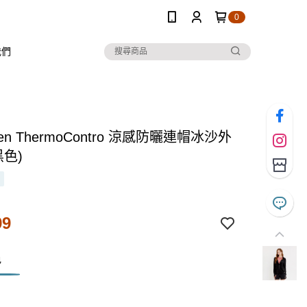
0
我們
Ten ThermoContro 涼感防曬連帽冰沙外
黑色)
99
色