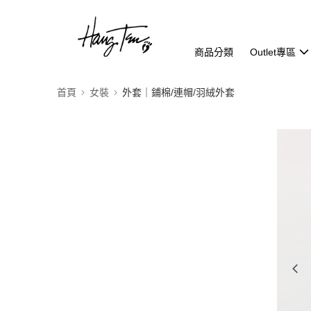
商品分類
Outlet專區
首頁
女裝
外套｜鋪棉/連帽/羽絨外套