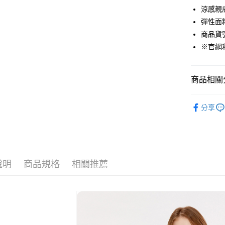
悠遊付
涼感親
彈性面
Google Pa
商品貨號：
貨到付款
※官網
運送方式
商品相關分
付款後全
女裝
外
免運費
分享
❄️涼感機能
付款後7-1
Outlet專
免運費
宅配(本島)
說明
商品規格
相關推薦
免運費
宅配(離島)
每筆NT$2
貨到付款