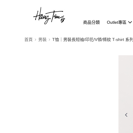
商品分類
Outlet專區
首頁
男裝
T恤｜男裝長短袖/印花/V領/條紋 T-shirt 系