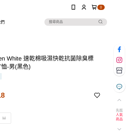
0
我們
 Ten White 速乾棉吸濕快乾抗菌除臭標
恤-男(黑色)
18
先逛
人氣
M
商品