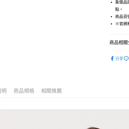
象徵品牌
貨到付款
點。
商品貨號：
※官網
運送方式
付款後全
商品相關分
免運費
男裝
T
付款後7-1
分享
免運費
❄️涼感機能
吸濕快乾衣
宅配(本島)
免運費
Outlet專
說明
商品規格
相關推薦
宅配(離島)
每筆NT$2
貨到付款
每筆NT$1