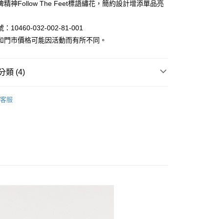
精神Follow The Feet標語繡花，簡約設計增添單品亮
10460-032-002-81-001
和門市價格可能因活動而有所不同。
家取貨
類 (4)
恤｜男裝長短袖/印花/V領/條紋 T-shirt 系列
1取貨
客服
限時399起
吸濕排汗速乾衣
褲3件1000
區 | 單件399起
特價男裝
80
30，滿NT$1,000(含以上)免運費