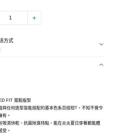
送方式
費
次付款
ED FIT 寬鬆版型
裁與任何造型皆能搭配的基本色系百搭短T，不知不覺令
擁有。
有吸濕快乾、抗菌除臭特點，能在炎炎夏日穿著都能體
感受。
y