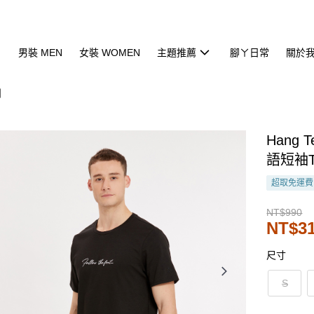
男裝 MEN
女裝 WOMEN
主題推薦
腳ㄚ日常
關於
列
Hang
語短袖T
超取免運費
NT$990
NT$3
尺寸
S