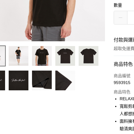
數量
付款與運
超取免運
付款方式
商品特色
信用卡一
商品編號
9593915
LINE Pay
商品特色
Apple Pay
RELAX
寬鬆剪
街口支付
人都想
悠遊付
面料擁
驗清爽
Google Pa