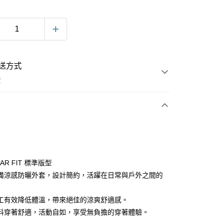
送方式
費
次付款
LAR FIT 標準版型
備涼感防曬外套，設計簡約，活躍在日常與戶外之間的
工有效降低體溫，帶來絕佳的涼爽舒適感。
料穿著舒適，活動自如，享受無負擔的穿著體驗。
y