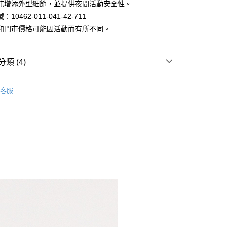
花增添外型細節，並提供夜間活動安全性。
10462-011-041-42-711
和門市價格可能因活動而有所不同。
類 (4)
家取貨
套｜鋪棉/連帽/羽絨外套
客服
1取貨
限時399起
限時399起
抗UV防曬外套
區 | 單件399起
特價男裝
80
30，滿NT$1,000(含以上)免運費