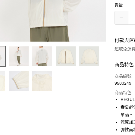
數量
付款與運
超取免運
付款方式
商品特色
信用卡一
商品編號
9580249
LINE Pay
商品特色
Apple Pay
REGU
春夏必
街口支付
單品。
悠遊付
涼感加
彈性面
Google Pa