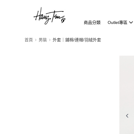
商品分類
Outlet專區
首頁
男裝
外套｜鋪棉/連帽/羽絨外套