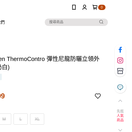
0
我們
Ten ThermoContro 彈性尼龍防曬立領外
奶白)
99
先逛
人氣
M
L
XL
商品