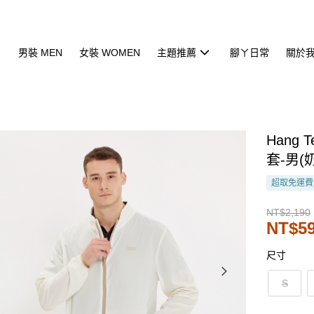
男裝 MEN
女裝 WOMEN
主題推薦
腳ㄚ日常
關於
Hang 
套-男(
超取免運費
NT$2,190
NT$5
尺寸
S