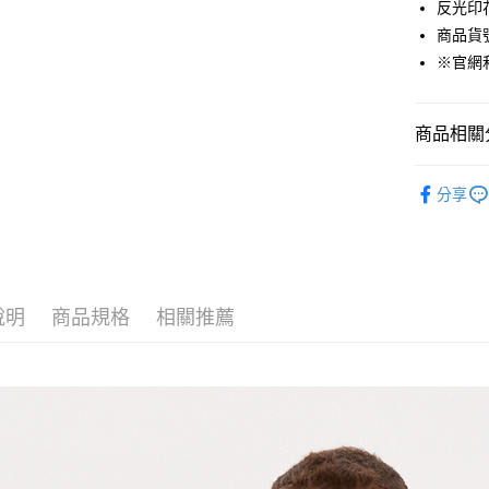
反光印
貨到付款
商品貨號：
※官網
運送方式
商品相關分
付款後全
免運費
男裝
外
分享
付款後7-1
❄️涼感機能
免運費
❄️涼感機能
宅配(本島)
Outlet專
免運費
說明
商品規格
相關推薦
宅配(離島)
每筆NT$2
貨到付款
每筆NT$1