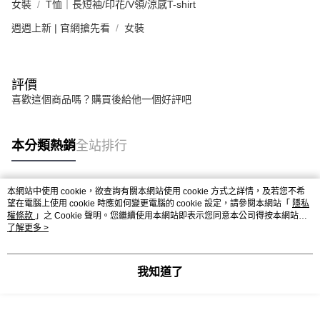
女裝
T恤｜長短袖/印花/V領/涼感T-shirt
週週上新 | 官網搶先看
女裝
評價
喜歡這個商品嗎？購買後給他一個好評吧
本分類熱銷
全站排行
本網站中使用 cookie，欲查詢有關本網站使用 cookie 方式之詳情，及若您不希
熱門標籤
望在電腦上使用 cookie 時應如何變更電腦的 cookie 設定，請參閱本網站「
隱私
權條款
」之 Cookie 聲明。您繼續使用本網站即表示您同意本公司得按本網站使
用條款之 Cookie 聲明使用 cookie。
了解更多 >
我知道了