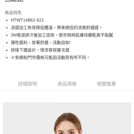
11948342
Apple Pay
商品特色
街口支付
HTWT14B62-621
涼感加工有效降低體溫，帶來絕佳的涼爽舒適感。
悠遊付
3M吸濕排汗後加工技術，使衣物與肌膚持續乾爽不黏膩
Google Pay
彈性面料，穿著舒適、活動自如!
拼接下擺設計，增添穿搭層次感
貨到付款
※官網和門市價格可能因活動而有所不同。
運送方式
付款後全家取貨
詳細說明
商品規格
相關推薦
免運費
付款後7-11取貨
免運費
宅配(本島)
免運費
宅配(離島)