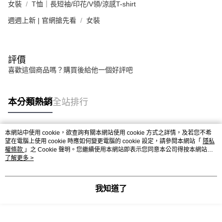
女裝
T恤｜長短袖/印花/V領/涼感T-shirt
週週上新 | 官網搶先看
女裝
評價
喜歡這個商品嗎？購買後給他一個好評吧
本分類熱銷
全站排行
本網站中使用 cookie，欲查詢有關本網站使用 cookie 方式之詳情，及若您不希
熱門標籤
望在電腦上使用 cookie 時應如何變更電腦的 cookie 設定，請參閱本網站「
隱私
權條款
」之 Cookie 聲明。您繼續使用本網站即表示您同意本公司得按本網站使
用條款之 Cookie 聲明使用 cookie。
了解更多 >
我知道了