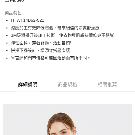
11948340
Apple Pay
商品特色
街口支付
HTWT14B62-521
涼感加工有效降低體溫，帶來絕佳的涼爽舒適感。
悠遊付
3M吸濕排汗後加工技術，使衣物與肌膚持續乾爽不黏膩
Google Pay
彈性面料，穿著舒適、活動自如!
拼接下擺設計，增添穿搭層次感
貨到付款
※官網和門市價格可能因活動而有所不同。
運送方式
付款後全家取貨
詳細說明
商品規格
相關推薦
免運費
付款後7-11取貨
免運費
宅配(本島)
免運費
宅配(離島)