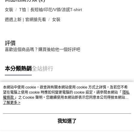
女裝
T恤｜長短袖/印花/V領/涼感T-shirt
週週上新 | 官網搶先看
女裝
評價
喜歡這個商品嗎？購買後給他一個好評吧
本分類熱銷
全站排行
本網站中使用 cookie，欲查詢有關本網站使用 cookie 方式之詳情，及若您不希
熱門標籤
望在電腦上使用 cookie 時應如何變更電腦的 cookie 設定，請參閱本網站「
隱私
權條款
」之 Cookie 聲明。您繼續使用本網站即表示您同意本公司得按本網站使
用條款之 Cookie 聲明使用 cookie。
了解更多 >
我知道了