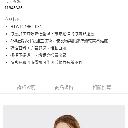
商品編號
LINE Pay
11948335
Apple Pay
商品特色
街口支付
HTWT14B62-081
涼感加工有效降低體溫，帶來絕佳的涼爽舒適感。
悠遊付
3M吸濕排汗後加工技術，使衣物與肌膚持續乾爽不黏膩
Google Pay
彈性面料，穿著舒適、活動自如!
拼接下擺設計，增添穿搭層次感
貨到付款
※官網和門市價格可能因活動而有所不同。
運送方式
付款後全家取貨
詳細說明
商品規格
相關推薦
免運費
付款後7-11取貨
免運費
宅配(本島)
免運費