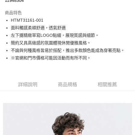
11948304
Apple Pay
商品特色
街口支付
HTMT31161-001
面料觸感柔順舒適，透氣舒適
悠遊付
左下擺精緻草寫LOGO點綴，展現質感與細節。
Google Pay
簡約又具高級感的氛圍體現休閒優雅風格。
不論與何種風格皆易於搭配，推出多款顏色能成為穿著亮點。
貨到付款
※官網和門市價格可能因活動而有所不同。
運送方式
付款後全家取貨
詳細說明
商品規格
相關推薦
免運費
付款後7-11取貨
免運費
宅配(本島)
免運費
宅配(離島)