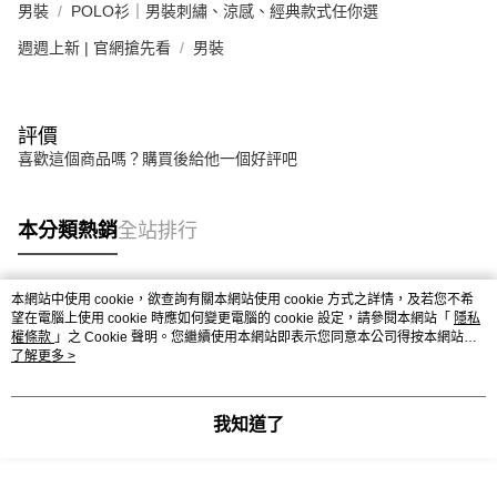
男裝
POLO衫｜男裝刺繡、涼感、經典款式任你選
週週上新 | 官網搶先看
男裝
評價
喜歡這個商品嗎？購買後給他一個好評吧
本分類熱銷
全站排行
本網站中使用 cookie，欲查詢有關本網站使用 cookie 方式之詳情，及若您不希
熱門標籤
望在電腦上使用 cookie 時應如何變更電腦的 cookie 設定，請參閱本網站「
隱私
權條款
」之 Cookie 聲明。您繼續使用本網站即表示您同意本公司得按本網站使
用條款之 Cookie 聲明使用 cookie。
了解更多 >
我知道了