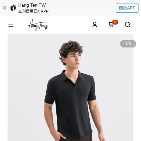
Hang Ten TW
開啟APP
立刻使用官方APP
0
1
/
6