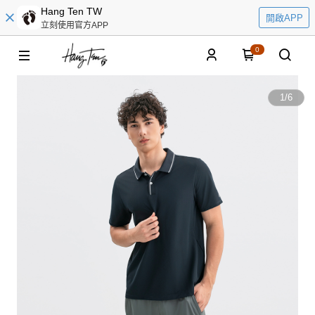
Hang Ten TW
開啟APP
立刻使用官方APP
0
1
/
6