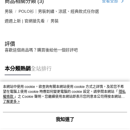
商品相關分類 (3)
查看全部
男裝
POLO衫｜男裝刺繡、涼感、經典款式任你選
週週上新 | 官網搶先看
男裝
評價
喜歡這個商品嗎？購買後給他一個好評吧
本分類熱銷
全站排行
本網站中使用 cookie，欲查詢有關本網站使用 cookie 方式之詳情，及若您不希
熱門標籤
望在電腦上使用 cookie 時應如何變更電腦的 cookie 設定，請參閱本網站「
隱私
權條款
」之 Cookie 聲明。您繼續使用本網站即表示您同意本公司得按本網站使
用條款之 Cookie 聲明使用 cookie。
了解更多 >
我知道了