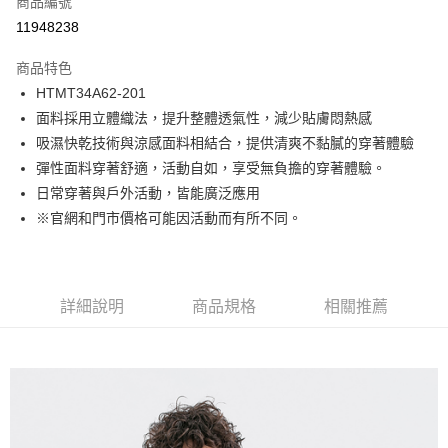
商品編號
LINE Pay
11948238
Apple Pay
商品特色
街口支付
HTMT34A62-201
面料採用立體織法，提升整體透氣性，減少貼膚悶熱感
悠遊付
吸濕快乾技術與涼感面料相結合，提供清爽不黏膩的穿著體驗
Google Pay
彈性面料穿著舒適，活動自如，享受無負擔的穿著體驗。
日常穿著與戶外活動，皆能廣泛應用
貨到付款
※官網和門市價格可能因活動而有所不同。
運送方式
付款後全家取貨
詳細說明
商品規格
相關推薦
免運費
付款後7-11取貨
免運費
宅配(本島)
免運費