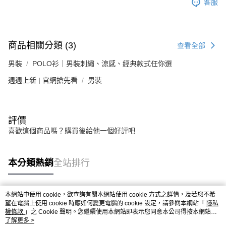
客服
商品相關分類 (3)
查看全部
男裝
POLO衫｜男裝刺繡、涼感、經典款式任你選
週週上新 | 官網搶先看
男裝
評價
喜歡這個商品嗎？購買後給他一個好評吧
本分類熱銷
全站排行
本網站中使用 cookie，欲查詢有關本網站使用 cookie 方式之詳情，及若您不希
熱門標籤
望在電腦上使用 cookie 時應如何變更電腦的 cookie 設定，請參閱本網站「
隱私
權條款
」之 Cookie 聲明。您繼續使用本網站即表示您同意本公司得按本網站使
用條款之 Cookie 聲明使用 cookie。
了解更多 >