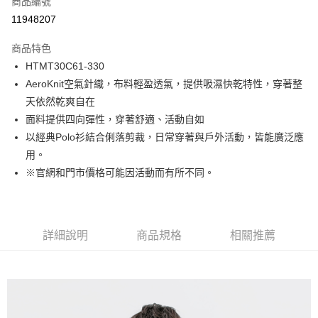
商品編號
LINE Pay
11948207
Apple Pay
商品特色
街口支付
HTMT30C61-330
AeroKnit空氣針織，布料輕盈透氣，提供吸濕快乾特性，穿著整
悠遊付
天依然乾爽自在
Google Pay
面料提供四向彈性，穿著舒適、活動自如
以經典Polo衫結合俐落剪裁，日常穿著與戶外活動，皆能廣泛應
貨到付款
用。
※官網和門市價格可能因活動而有所不同。
運送方式
付款後全家取貨
免運費
詳細說明
商品規格
相關推薦
付款後7-11取貨
免運費
宅配(本島)
免運費