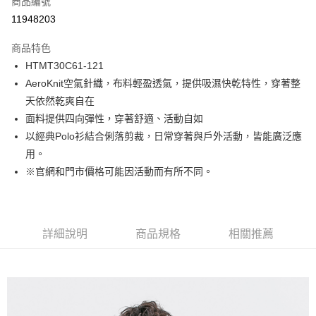
商品編號
LINE Pay
11948203
Apple Pay
商品特色
街口支付
HTMT30C61-121
AeroKnit空氣針織，布料輕盈透氣，提供吸濕快乾特性，穿著整
悠遊付
天依然乾爽自在
Google Pay
面料提供四向彈性，穿著舒適、活動自如
以經典Polo衫結合俐落剪裁，日常穿著與戶外活動，皆能廣泛應
貨到付款
用。
※官網和門市價格可能因活動而有所不同。
運送方式
付款後全家取貨
免運費
詳細說明
商品規格
相關推薦
付款後7-11取貨
免運費
宅配(本島)
免運費