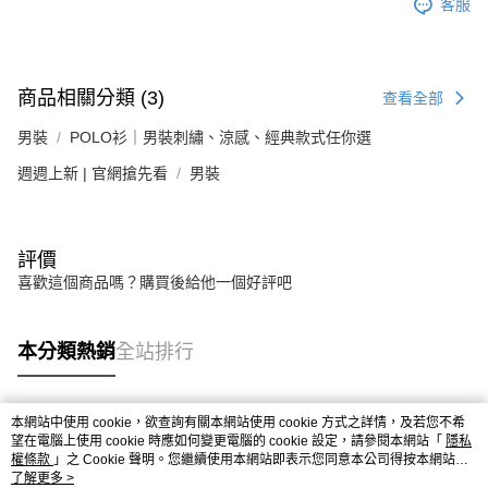
客服
商品相關分類 (3)
查看全部
男裝
POLO衫｜男裝刺繡、涼感、經典款式任你選
週週上新 | 官網搶先看
男裝
評價
喜歡這個商品嗎？購買後給他一個好評吧
本分類熱銷
全站排行
本網站中使用 cookie，欲查詢有關本網站使用 cookie 方式之詳情，及若您不希
熱門標籤
望在電腦上使用 cookie 時應如何變更電腦的 cookie 設定，請參閱本網站「
隱私
權條款
」之 Cookie 聲明。您繼續使用本網站即表示您同意本公司得按本網站使
用條款之 Cookie 聲明使用 cookie。
了解更多 >