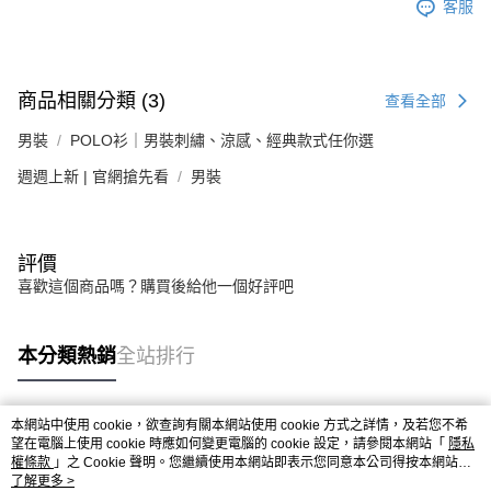
客服
商品相關分類 (3)
查看全部
男裝
POLO衫｜男裝刺繡、涼感、經典款式任你選
週週上新 | 官網搶先看
男裝
評價
喜歡這個商品嗎？購買後給他一個好評吧
本分類熱銷
全站排行
本網站中使用 cookie，欲查詢有關本網站使用 cookie 方式之詳情，及若您不希
熱門標籤
望在電腦上使用 cookie 時應如何變更電腦的 cookie 設定，請參閱本網站「
隱私
權條款
」之 Cookie 聲明。您繼續使用本網站即表示您同意本公司得按本網站使
用條款之 Cookie 聲明使用 cookie。
了解更多 >