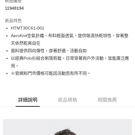
商品編號
LINE Pay
11948194
Apple Pay
商品特色
街口支付
HTMT30C61-001
AeroKnit空氣針織，布料輕盈透氣，提供吸濕快乾特性，穿著整
悠遊付
天依然乾爽自在
Google Pay
面料提供四向彈性，穿著舒適、活動自如
以經典Polo衫結合俐落剪裁，日常穿著與戶外活動，皆能廣泛應
貨到付款
用。
※官網和門市價格可能因活動而有所不同。
運送方式
付款後全家取貨
免運費
詳細說明
商品規格
相關推薦
付款後7-11取貨
免運費
宅配(本島)
免運費