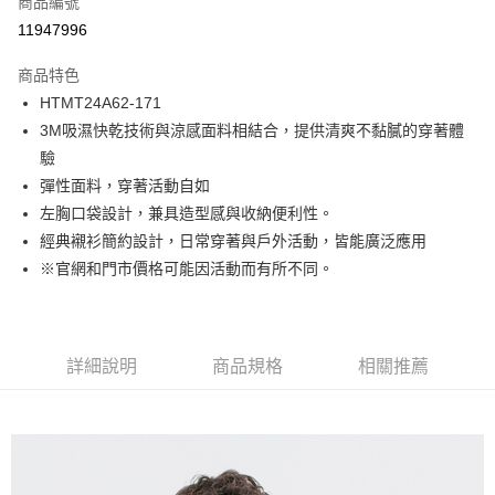
商品編號
LINE Pay
11947996
Apple Pay
商品特色
街口支付
HTMT24A62-171
3M吸濕快乾技術與涼感面料相結合，提供清爽不黏膩的穿著體
悠遊付
驗
Google Pay
彈性面料，穿著活動自如
左胸口袋設計，兼具造型感與收納便利性。
貨到付款
經典襯衫簡約設計，日常穿著與戶外活動，皆能廣泛應用
※官網和門市價格可能因活動而有所不同。
運送方式
付款後全家取貨
免運費
詳細說明
商品規格
相關推薦
付款後7-11取貨
免運費
宅配(本島)
免運費