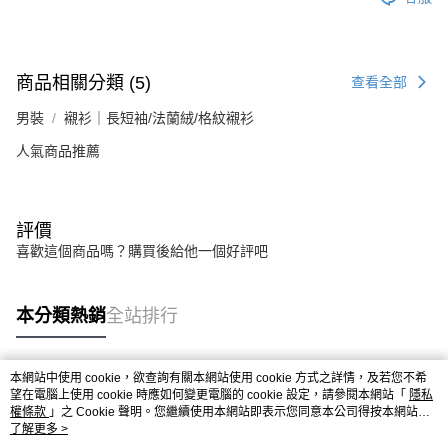
商品相關分類 (5)
查看全部
男裝
襯衫｜長短袖/法蘭絨/格紋襯衫
人氣商品推薦
評價
喜歡這個商品嗎？購買後給他一個好評吧
本分類熱銷
全站排行
本網站中使用 cookie，欲查詢有關本網站使用 cookie 方式之詳情，及若您不希
熱門標籤
望在電腦上使用 cookie 時應如何變更電腦的 cookie 設定，請參閱本網站「
隱私
權條款
」之 Cookie 聲明。您繼續使用本網站即表示您同意本公司得按本網站使
用條款之 Cookie 聲明使用 cookie。
了解更多 >