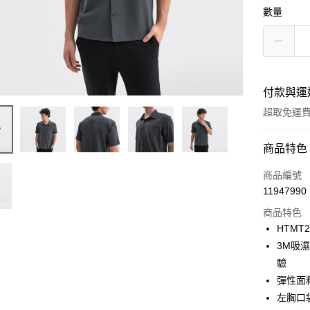
數量
付款與運
超取免運
付款方式
商品特色
信用卡一
商品編號
11947990
LINE Pay
商品特色
Apple Pay
HTMT2
3M吸
街口支付
驗
悠遊付
彈性面
左胸口
Google Pa