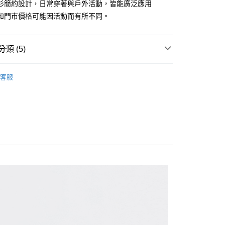
衫簡約設計，日常穿著與戶外活動，皆能廣泛應用
和門市價格可能因活動而有所不同。
類 (5)
家取貨
衫｜長短袖/法蘭絨/格紋襯衫
客服
推薦
1取貨
| 官網搶先看
男裝
限時399起
涼感衣
款$888
80
30，滿NT$1,000(含以上)免運費