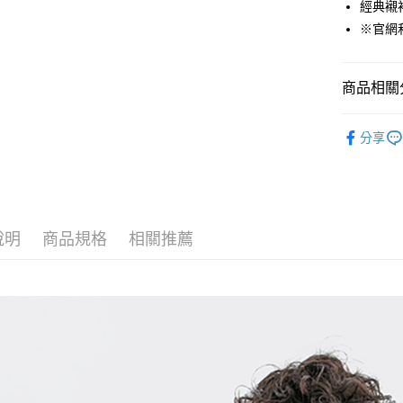
經典襯
貨到付款
※官網
運送方式
商品相關分
付款後全
男裝
襯
免運費
分享
人氣商品
付款後7-1
週週上新 
免運費
❄️涼感機能
宅配(本島)
說明
商品規格
相關推薦
機能涼感褲
免運費
宅配(離島)
每筆NT$2
貨到付款
每筆NT$1