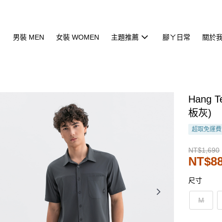
男裝 MEN
女裝 WOMEN
主題推薦
腳ㄚ日常
關於
Hang
板灰)
超取免運費
NT$1,690
NT$8
尺寸
M