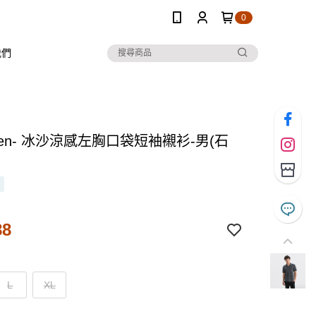
0
我們
 Ten- 冰沙涼感左胸口袋短袖襯衫-男(石
88
L
XL