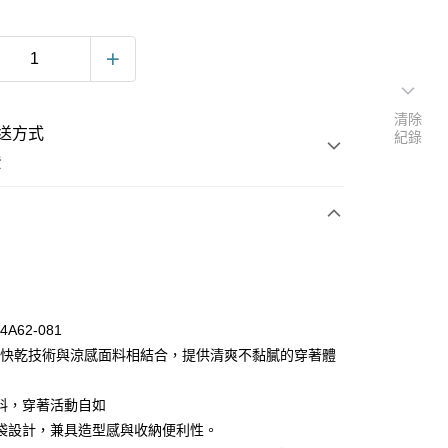
清除
送方式
紀錄
費
次付款
4A62-081
濕快乾技術與涼感面料相結合，提供清爽不黏膩的穿著體
料，穿著活動自如
袋設計，兼具造型感與收納便利性。
y