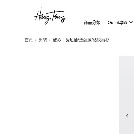
商品分類
Outlet專區
首頁
男裝
襯衫｜長短袖/法蘭絨/格紋襯衫