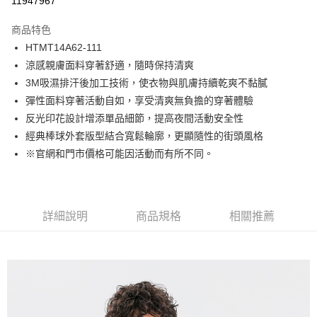
11947967
Apple Pay
商品特色
街口支付
HTMT14A62-111
涼感親膚面料穿著舒適，隨時保持清爽
悠遊付
3M吸濕排汗後加工技術，使衣物與肌膚持續乾爽不黏膩
Google Pay
彈性面料穿著活動自如，享受清爽無負擔的穿著體驗
反光印花設計增添單品細節，提高夜間活動安全性
貨到付款
經典棒球外套版型結合寬鬆輪廓，更顯隨性的街頭風格
※官網和門市價格可能因活動而有所不同。
運送方式
付款後全家取貨
免運費
詳細說明
商品規格
相關推薦
付款後7-11取貨
免運費
宅配(本島)
免運費
宅配(離島)