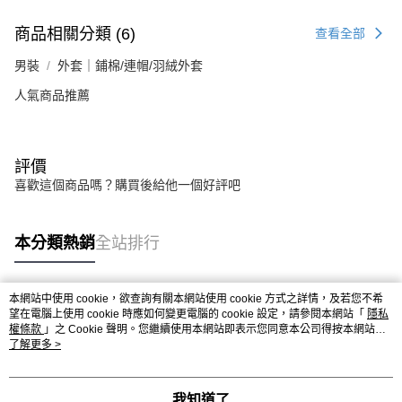
商品相關分類 (6)
查看全部
男裝
外套｜鋪棉/連帽/羽絨外套
人氣商品推薦
評價
喜歡這個商品嗎？購買後給他一個好評吧
本分類熱銷
全站排行
本網站中使用 cookie，欲查詢有關本網站使用 cookie 方式之詳情，及若您不希
熱門標籤
望在電腦上使用 cookie 時應如何變更電腦的 cookie 設定，請參閱本網站「
隱私
權條款
」之 Cookie 聲明。您繼續使用本網站即表示您同意本公司得按本網站使
用條款之 Cookie 聲明使用 cookie。
了解更多 >
我知道了