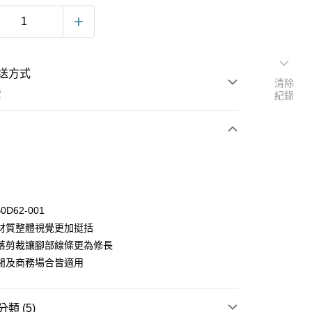
送方式
清除
費
紀錄
次付款
0D62-001
材質整體視覺更加挺括
落剪裁讓腳部線條更為修長
閒及商務場合皆適用
y
類 (5)