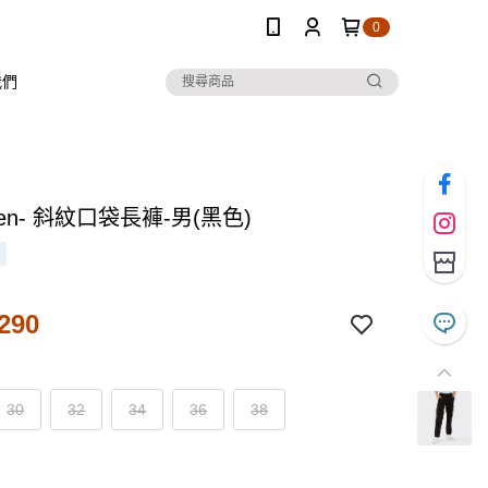
0
我們
 Ten- 斜紋口袋長褲-男(黑色)
290
30
32
34
36
38