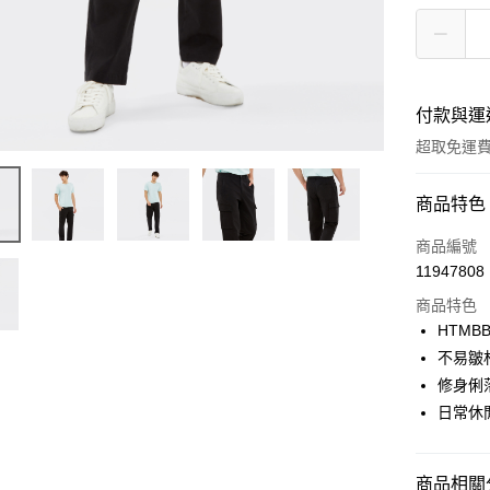
付款與運
超取免運
付款方式
商品特色
信用卡一
商品編號
11947808
LINE Pay
商品特色
Apple Pay
HTMBB
不易皺
街口支付
修身俐
悠遊付
日常休
Google Pa
商品相關分
貨到付款