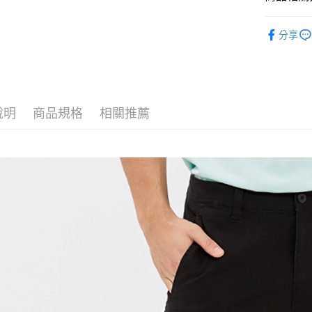
男裝
長
分享
運送方式
人氣商品
付款後全
週週上新 
免運費
❄️涼感機能
說明
商品規格
相關推薦
付款後7-1
品牌經典
免運費
宅配(本島)
免運費
宅配(離島)
每筆NT$2
貨到付款
每筆NT$1