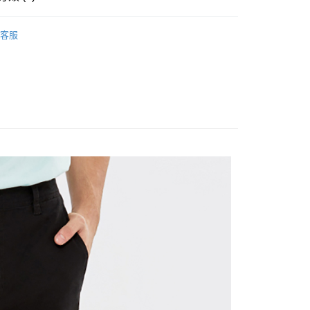
褲｜機能褲/休閒褲/工作褲/寬褲
客服
推薦
家取貨
| 官網搶先看
男裝
限時399起
涼感褲/凍感褲
1取貨
款
短褲 / 長褲 / 牛仔褲
80
30，滿NT$1,000(含以上)免運費