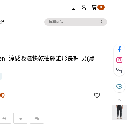
0
我們
 Ten- 涼感吸濕快乾抽繩錐形長褲-男(黑
90
M
L
XL