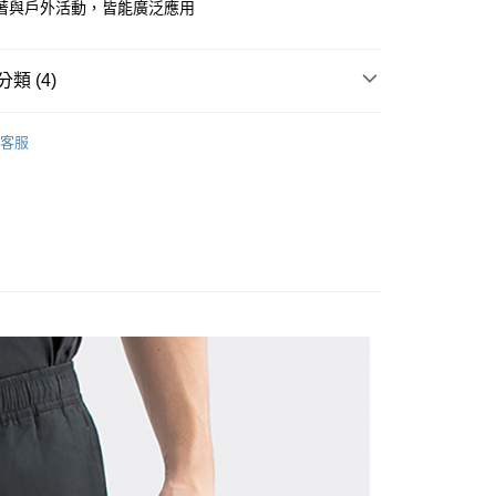
著與戶外活動，皆能廣泛應用
類 (4)
褲｜機能褲/休閒褲/工作褲/寬褲
家取貨
客服
推薦
| 官網搶先看
男裝
1取貨
限時399起
涼感褲/凍感褲
80
30，滿NT$1,000(含以上)免運費