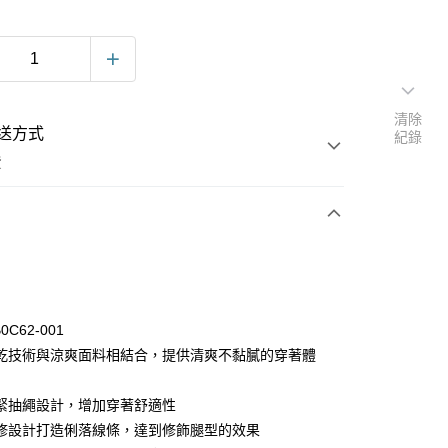
清除
送方式
紀錄
費
次付款
0C62-001
乾技術與涼爽面料相結合，提供清爽不黏膩的穿著體
緊抽繩設計，增加穿著舒適性
修設計打造俐落線條，達到修飾腿型的效果
y