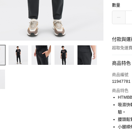
數量
付款與運
超取免運
付款方式
商品特色
信用卡一
商品編號
11947781
LINE Pay
商品特色
Apple Pay
HTMBB
吸濕快
街口支付
驗。
悠遊付
腰頭鬆
小腿順
Google Pa