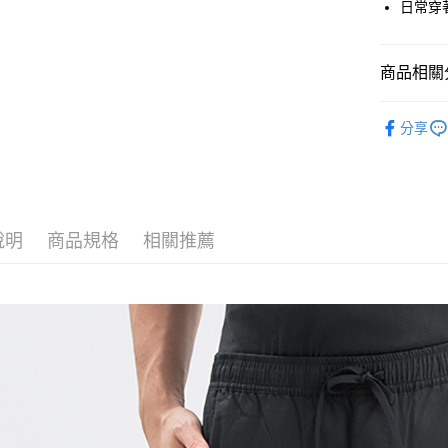
日常穿
貨到付款
商品相關分
運送方式
男裝
長
付款後全
分享
人氣商品
免運費
週週上新 
付款後7-1
❄️涼感機能
免運費
說明
商品規格
相關推薦
宅配(本島)
免運費
宅配(離島)
每筆NT$2
貨到付款
每筆NT$1