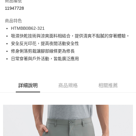
商品編號
LINE Pay
11947728
Apple Pay
商品特色
街口支付
HTMBB0B62-321
吸濕快乾技術與涼爽面料相結合，提供清爽不黏膩的穿著體驗。
悠遊付
安全反光印花，提高夜間活動安全性
Google Pay
修身俐落剪裁讓腳部線條更為修長
日常穿著與戶外活動，皆能廣泛應用
貨到付款
運送方式
付款後全家取貨
詳細說明
商品規格
相關推薦
免運費
付款後7-11取貨
免運費
宅配(本島)
免運費