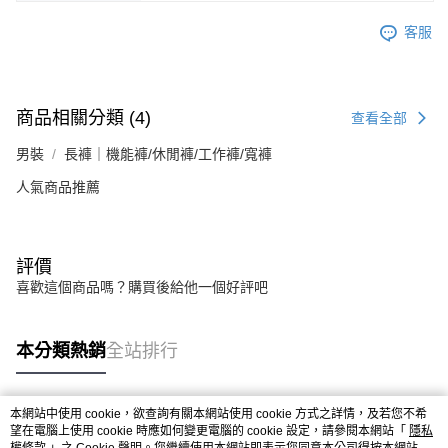
客服
商品相關分類 (4)
查看全部
男裝
長褲｜機能褲/休閒褲/工作褲/寬褲
人氣商品推薦
評價
喜歡這個商品嗎？購買後給他一個好評吧
本分類熱銷
全站排行
本網站中使用 cookie，欲查詢有關本網站使用 cookie 方式之詳情，及若您不希
熱門標籤
望在電腦上使用 cookie 時應如何變更電腦的 cookie 設定，請參閱本網站「
隱私