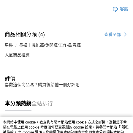
客服
商品相關分類 (4)
查看全部
男裝
長褲｜機能褲/休閒褲/工作褲/寬褲
人氣商品推薦
評價
喜歡這個商品嗎？購買後給他一個好評吧
本分類熱銷
全站排行
本網站中使用 cookie，欲查詢有關本網站使用 cookie 方式之詳情，及若您不希
熱門標籤
望在電腦上使用 cookie 時應如何變更電腦的 cookie 設定，請參閱本網站「
隱私
權條款
」之 Cookie 聲明。您繼續使用本網站即表示您同意本公司得按本網站使