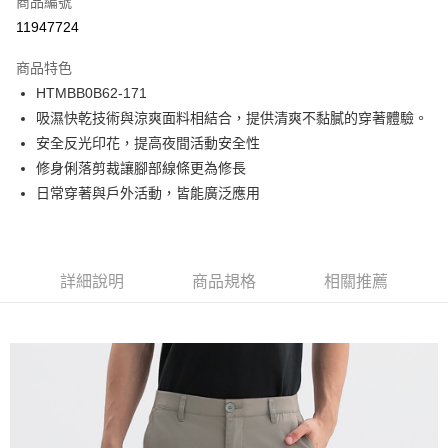
商品編號
LINE Pay
11947724
Apple Pay
商品特色
街口支付
HTMBB0B62-171
吸濕快乾技術與涼爽面料相結合，提供清爽不黏膩的穿著體驗。
悠遊付
安全反光印花，提高夜間活動安全性
Google Pay
修身俐落剪裁讓腳部線條更為修長
日常穿著與戶外活動，皆能廣泛應用
貨到付款
運送方式
付款後全家取貨
詳細說明
商品規格
相關推薦
免運費
付款後7-11取貨
免運費
宅配(本島)
免運費