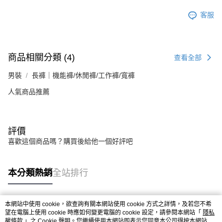
客服
商品相關分類 (4)
查看全部
男裝
長褲｜機能褲/休閒褲/工作褲/寬褲
人氣商品推薦
評價
喜歡這個商品嗎？購買後給他一個好評吧
本分類熱銷
全站排行
本網站中使用 cookie，欲查詢有關本網站使用 cookie 方式之詳情，及若您不希
熱門標籤
望在電腦上使用 cookie 時應如何變更電腦的 cookie 設定，請參閱本網站「
隱私
權條款
」之 Cookie 聲明。您繼續使用本網站即表示您同意本公司得按本網站使