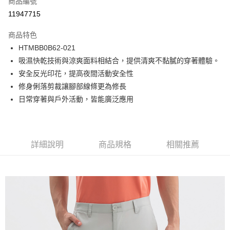
商品編號
LINE Pay
11947715
Apple Pay
商品特色
街口支付
HTMBB0B62-021
吸濕快乾技術與涼爽面料相結合，提供清爽不黏膩的穿著體驗。
悠遊付
安全反光印花，提高夜間活動安全性
Google Pay
修身俐落剪裁讓腳部線條更為修長
日常穿著與戶外活動，皆能廣泛應用
貨到付款
運送方式
付款後全家取貨
詳細說明
商品規格
相關推薦
免運費
付款後7-11取貨
免運費
宅配(本島)
免運費