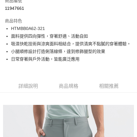
商品編號
LINE Pay
11947661
Apple Pay
商品特色
街口支付
HTMBB0A62-321
面料提供四向彈性，穿著舒適、活動自如
悠遊付
吸濕快乾技術與涼爽面料相結合，提供清爽不黏膩的穿著體驗。
Google Pay
小腿順修設計打造俐落線條，達到修飾腿型的效果
日常穿著與戶外活動，皆能廣泛應用
貨到付款
運送方式
付款後全家取貨
詳細說明
商品規格
相關推薦
免運費
付款後7-11取貨
免運費
宅配(本島)
免運費