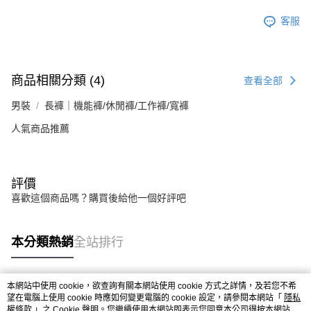
客服
商品相關分類 (4)
查看全部
男裝
長褲｜機能褲/休閒褲/工作褲/寬褲
人氣商品推薦
評價
喜歡這個商品嗎？購買後給他一個好評吧
本分類熱銷
全站排行
本網站中使用 cookie，欲查詢有關本網站使用 cookie 方式之詳情，及若您不希
熱門標籤
望在電腦上使用 cookie 時應如何變更電腦的 cookie 設定，請參閱本網站「
隱私
權條款
」之 Cookie 聲明。您繼續使用本網站即表示您同意本公司得按本網站使