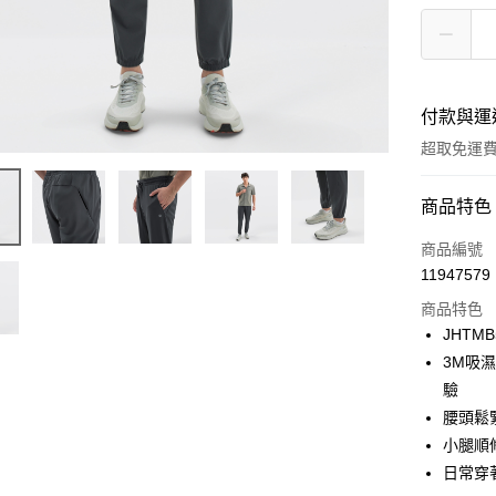
付款與運
超取免運
付款方式
商品特色
信用卡一
商品編號
11947579
LINE Pay
商品特色
Apple Pay
JHTMB
3M吸
街口支付
驗
悠遊付
腰頭鬆
小腿順
Google Pa
日常穿
貨到付款