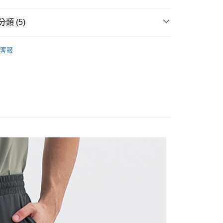
類 (5)
褲｜機能褲/休閒褲/工作褲/寬褲
家取貨
客服
推薦
| 官網搶先看
男裝
1取貨
限時399起
涼感褲/凍感褲
款$888
80
30，滿NT$1,000(含以上)免運費