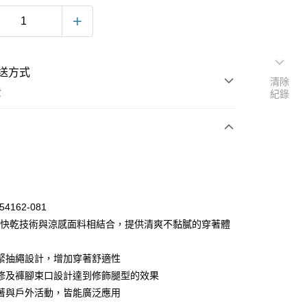
送方式
清除
費
紀錄
次付款
54162-081
濕快乾技術與涼感面料相結合，提供清爽不黏膩的穿著體
緊抽繩設計，增加穿著舒適性
修及褲腳束口設計達到修飾腿型的效果
y
著與戶外活動，皆能廣泛應用