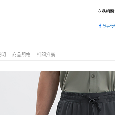
商品相關分
運送方式
男裝
長
付款後全
分享
人氣商品
免運費
週週上新 
付款後7-1
❄️涼感機能
免運費
說明
商品規格
相關推薦
機能涼感褲
宅配(本島)
免運費
宅配(離島)
每筆NT$2
貨到付款
每筆NT$1