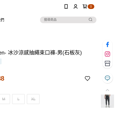
0
我們
 Ten- 冰沙涼感抽繩束口褲-男(石板灰)
88
M
L
XL