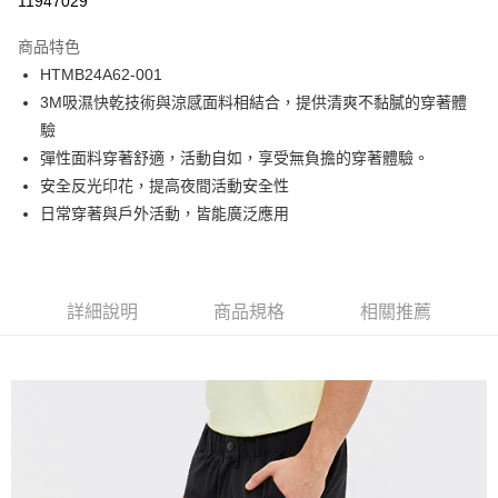
11947029
Apple Pay
商品特色
街口支付
HTMB24A62-001
3M吸濕快乾技術與涼感面料相結合，提供清爽不黏膩的穿著體
悠遊付
驗
Google Pay
彈性面料穿著舒適，活動自如，享受無負擔的穿著體驗。
安全反光印花，提高夜間活動安全性
貨到付款
日常穿著與戶外活動，皆能廣泛應用
運送方式
付款後全家取貨
詳細說明
商品規格
相關推薦
免運費
付款後7-11取貨
免運費
宅配(本島)
免運費
宅配(離島)