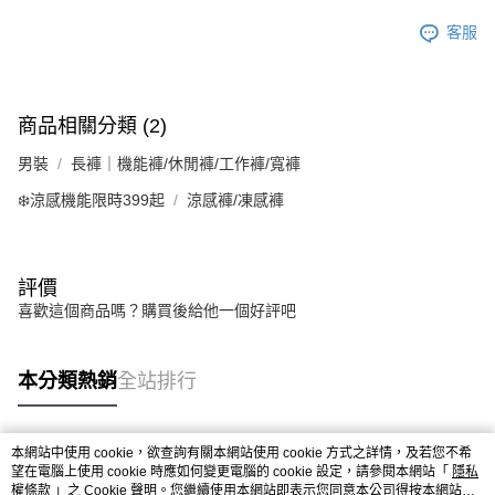
客服
商品相關分類 (2)
男裝
長褲｜機能褲/休閒褲/工作褲/寬褲
❄️涼感機能限時399起
涼感褲/凍感褲
評價
喜歡這個商品嗎？購買後給他一個好評吧
本分類熱銷
全站排行
本網站中使用 cookie，欲查詢有關本網站使用 cookie 方式之詳情，及若您不希
熱門標籤
望在電腦上使用 cookie 時應如何變更電腦的 cookie 設定，請參閱本網站「
隱私
權條款
」之 Cookie 聲明。您繼續使用本網站即表示您同意本公司得按本網站使