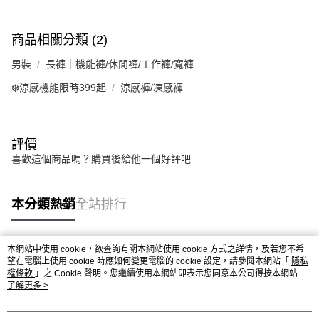
商品相關分類 (2)
男裝
長褲｜機能褲/休閒褲/工作褲/寬褲
❄️涼感機能限時399起
涼感褲/凍感褲
評價
喜歡這個商品嗎？購買後給他一個好評吧
本分類熱銷
全站排行
本網站中使用 cookie，欲查詢有關本網站使用 cookie 方式之詳情，及若您不希
熱門標籤
望在電腦上使用 cookie 時應如何變更電腦的 cookie 設定，請參閱本網站「
隱私
權條款
」之 Cookie 聲明。您繼續使用本網站即表示您同意本公司得按本網站使
用條款之 Cookie 聲明使用 cookie。
了解更多 >