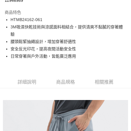
11946989
Apple Pay
商品特色
街口支付
HTMB24162-061
3M吸濕快乾技術與涼感面料相結合，提供清爽不黏膩的穿著體
悠遊付
驗
Google Pay
腰頭鬆緊抽繩設計，增加穿著舒適性
安全反光印花，提高夜間活動安全性
貨到付款
日常穿著與戶外活動，皆能廣泛應用
運送方式
付款後全家取貨
詳細說明
商品規格
相關推薦
免運費
付款後7-11取貨
免運費
宅配(本島)
免運費
宅配(離島)