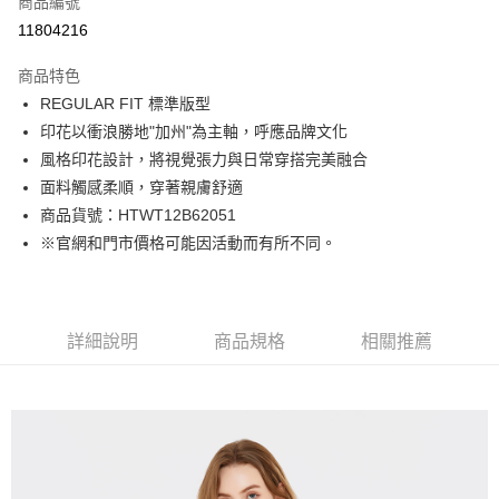
商品編號
LINE Pay
11804216
Apple Pay
商品特色
街口支付
REGULAR FIT 標準版型
印花以衝浪勝地"加州"為主軸，呼應品牌文化
悠遊付
風格印花設計，將視覺張力與日常穿搭完美融合
Google Pay
面料觸感柔順，穿著親膚舒適
商品貨號：HTWT12B62051
貨到付款
※官網和門市價格可能因活動而有所不同。
運送方式
付款後全家取貨
詳細說明
商品規格
相關推薦
免運費
付款後7-11取貨
免運費
宅配(本島)
免運費