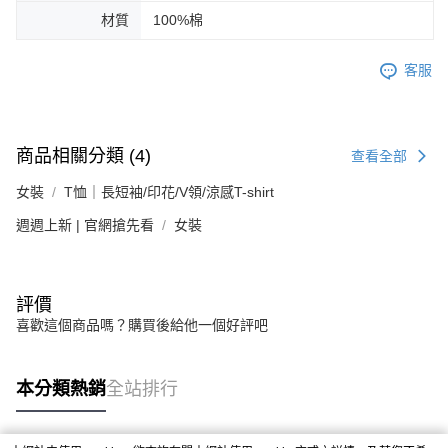
材質
100%棉
客服
商品相關分類 (4)
查看全部
女裝
T恤｜長短袖/印花/V領/涼感T-shirt
週週上新 | 官網搶先看
女裝
評價
喜歡這個商品嗎？購買後給他一個好評吧
本分類熱銷
全站排行