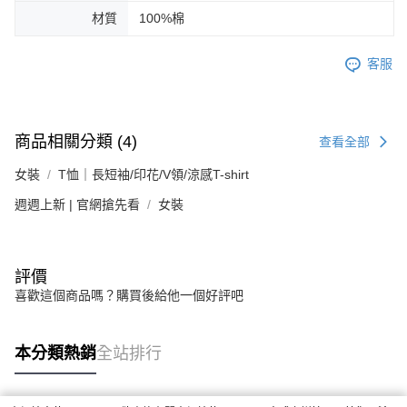
材質
100%棉
客服
商品相關分類 (4)
查看全部
女裝
T恤｜長短袖/印花/V領/涼感T-shirt
週週上新 | 官網搶先看
女裝
評價
喜歡這個商品嗎？購買後給他一個好評吧
本分類熱銷
全站排行