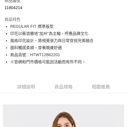
商品編號
LINE Pay
11804214
Apple Pay
商品特色
街口支付
REGULAR FIT 標準版型
印花以衝浪勝地"加州"為主軸，呼應品牌文化
悠遊付
風格印花設計，將視覺張力與日常穿搭完美融合
Google Pay
面料觸感柔順，穿著親膚舒適
商品貨號：HTWT12B62201
貨到付款
※官網和門市價格可能因活動而有所不同。
運送方式
付款後全家取貨
詳細說明
商品規格
相關推薦
免運費
付款後7-11取貨
免運費
宅配(本島)
免運費