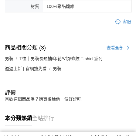
材質
100%聚酯纖維
客服
商品相關分類 (3)
查看全部
男裝
T恤｜男裝長短袖/印花/V領/條紋 T-shirt 系列
週週上新 | 官網搶先看
男裝
評價
喜歡這個商品嗎？購買後給他一個好評吧
本分類熱銷
全站排行