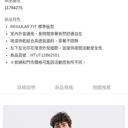
商品編號
LINE Pay
11794275
Apple Pay
商品特色
街口支付
REGULAR FIT 標準版型
室內外皆適用，長時間穿著依然舒適自在
悠遊付
吸濕快乾結合高透氣面料，穿著不悶熱
Google Pay
左下反光印花增添外型細節，並提供夜間活動安全性
商品貨號：HTUT12B62551
貨到付款
※官網和門市價格可能因活動而有所不同。
運送方式
付款後全家取貨
詳細說明
商品規格
相關推薦
免運費
付款後7-11取貨
免運費
宅配(本島)
免運費