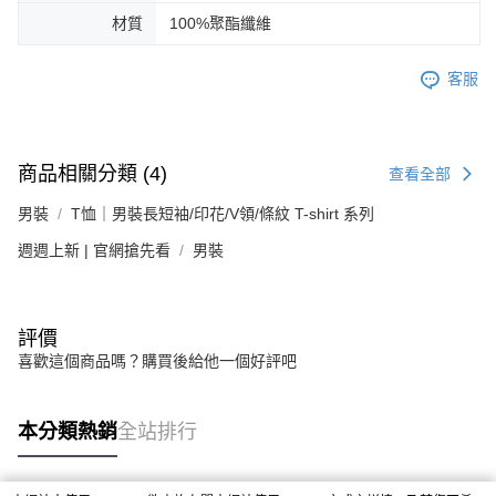
材質
100%聚酯纖維
客服
商品相關分類 (4)
查看全部
男裝
T恤｜男裝長短袖/印花/V領/條紋 T-shirt 系列
週週上新 | 官網搶先看
男裝
評價
喜歡這個商品嗎？購買後給他一個好評吧
本分類熱銷
全站排行