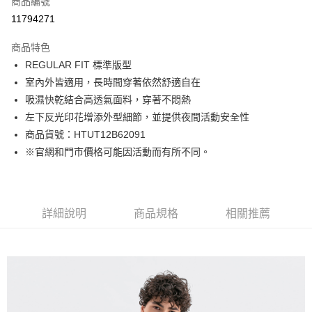
商品編號
LINE Pay
11794271
Apple Pay
商品特色
街口支付
REGULAR FIT 標準版型
室內外皆適用，長時間穿著依然舒適自在
悠遊付
吸濕快乾結合高透氣面料，穿著不悶熱
Google Pay
左下反光印花增添外型細節，並提供夜間活動安全性
商品貨號：HTUT12B62091
貨到付款
※官網和門市價格可能因活動而有所不同。
運送方式
付款後全家取貨
詳細說明
商品規格
相關推薦
免運費
付款後7-11取貨
免運費
宅配(本島)
免運費