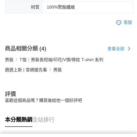
材質
100%聚酯纖維
客服
商品相關分類 (4)
查看全部
男裝
T恤｜男裝長短袖/印花/V領/條紋 T-shirt 系列
週週上新 | 官網搶先看
男裝
評價
喜歡這個商品嗎？購買後給他一個好評吧
本分類熱銷
全站排行