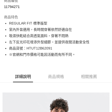
商品編號
LINE Pay
11794271
Apple Pay
商品特色
街口支付
REGULAR FIT 標準版型
室內外皆適用，長時間穿著依然舒適自在
悠遊付
吸濕快乾結合高透氣面料，穿著不悶熱
Google Pay
左下反光印花增添外型細節，並提供夜間活動安全性
商品貨號：HTUT12B62091
貨到付款
※官網和門市價格可能因活動而有所不同。
運送方式
付款後全家取貨
詳細說明
商品規格
相關推薦
免運費
付款後7-11取貨
免運費
宅配(本島)
免運費