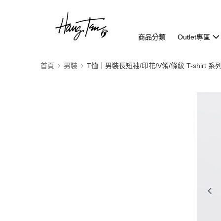
商品分類
Outlet專區
首頁
男裝
T恤｜男裝長短袖/印花/V領/條紋 T-shirt 系