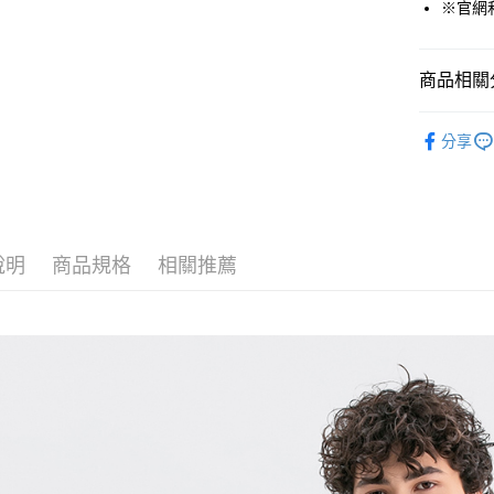
※官網
貨到付款
商品相關分
運送方式
男裝
T
付款後全
分享
週週上新 
免運費
❄️涼感機能
付款後7-1
Outlet專
免運費
說明
商品規格
相關推薦
宅配(本島)
免運費
宅配(離島)
每筆NT$2
貨到付款
每筆NT$1