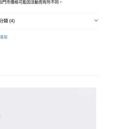
和門市價格可能因活動而有所不同。
類 (4)
恤｜男裝長短袖/印花/V領/條紋 T-shirt 系列
家取貨
客服
| 官網搶先看
男裝
限時399起
吸濕排汗速乾衣
1取貨
區 | 單件399起
特價男裝
80
30，滿NT$1,000(含以上)免運費