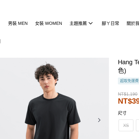
男裝 MEN
女裝 WOMEN
主題推薦
腳ㄚ日常
關於
列
Hang
色)
超取免運費
NT$1,190
NT$3
尺寸
XS