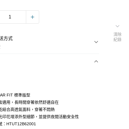
清除
送方式
紀錄
費
次付款
LAR FIT 標準版型
皆適用，長時間穿著依然舒適自在
乾結合高透氣面料，穿著不悶熱
光印花增添外型細節，並提供夜間活動安全性
：HTUT12B62001
y