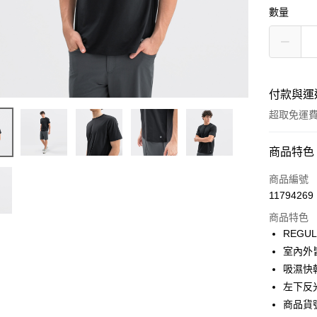
數量
付款與運
超取免運
付款方式
商品特色
信用卡一
商品編號
11794269
LINE Pay
商品特色
Apple Pay
REGU
室內外
街口支付
吸濕快
悠遊付
左下反
商品貨號
Google Pa