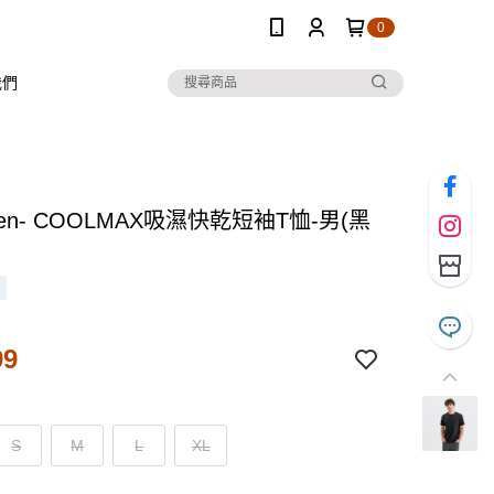
0
我們
 Ten- COOLMAX吸濕快乾短袖T恤-男(黑
99
S
M
L
XL