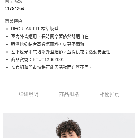
商品編號
LINE Pay
11794269
Apple Pay
商品特色
街口支付
REGULAR FIT 標準版型
室內外皆適用，長時間穿著依然舒適自在
悠遊付
吸濕快乾結合高透氣面料，穿著不悶熱
Google Pay
左下反光印花增添外型細節，並提供夜間活動安全性
商品貨號：HTUT12B62001
貨到付款
※官網和門市價格可能因活動而有所不同。
運送方式
付款後全家取貨
詳細說明
商品規格
相關推薦
免運費
付款後7-11取貨
免運費
宅配(本島)
免運費