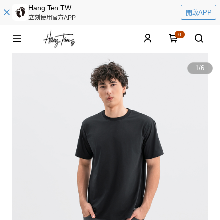
Hang Ten TW
開啟APP
立刻使用官方APP
0
1
/
6