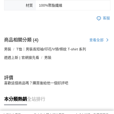
材質
100%聚酯纖維
客服
商品相關分類 (4)
查看全部
男裝
T恤｜男裝長短袖/印花/V領/條紋 T-shirt 系列
週週上新 | 官網搶先看
男裝
評價
喜歡這個商品嗎？購買後給他一個好評吧
本分類熱銷
全站排行