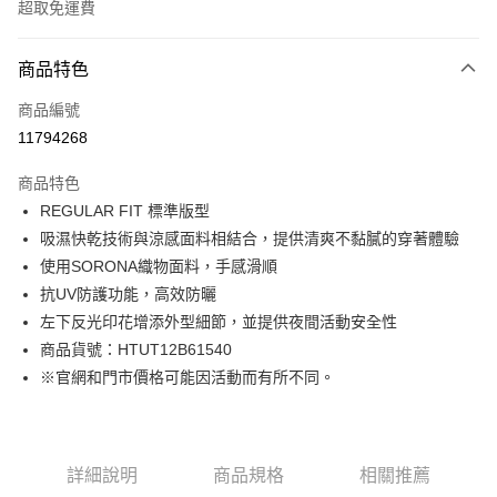
超取免運費
付款方式
商品特色
信用卡一次付款
商品編號
LINE Pay
11794268
Apple Pay
商品特色
街口支付
REGULAR FIT 標準版型
吸濕快乾技術與涼感面料相結合，提供清爽不黏膩的穿著體驗
悠遊付
使用SORONA織物面料，手感滑順
Google Pay
抗UV防護功能，高效防曬
左下反光印花增添外型細節，並提供夜間活動安全性
貨到付款
商品貨號：HTUT12B61540
※官網和門市價格可能因活動而有所不同。
運送方式
付款後全家取貨
免運費
詳細說明
商品規格
相關推薦
付款後7-11取貨