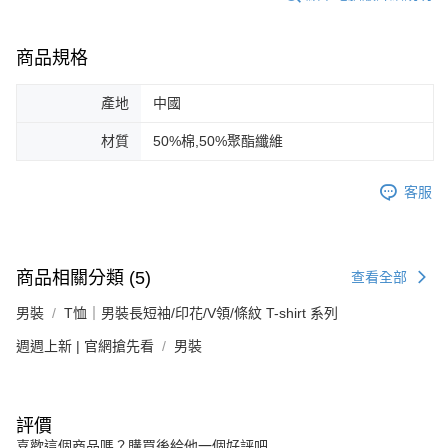
商品規格
產地
中國
材質
50%棉,50%聚酯纖維
客服
商品相關分類 (5)
查看全部
男裝
T恤｜男裝長短袖/印花/V領/條紋 T-shirt 系列
週週上新 | 官網搶先看
男裝
評價
喜歡這個商品嗎？購買後給他一個好評吧