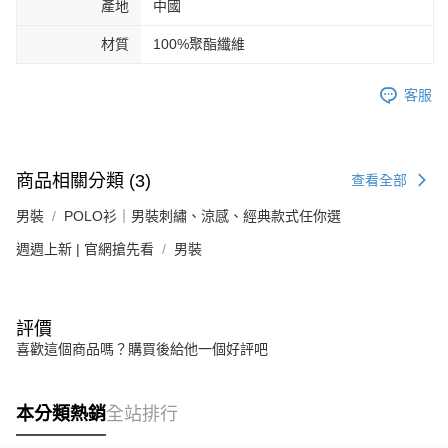
產地
中國
材質
100%聚酯纖維
客服
商品相關分類 (3)
查看全部
男裝
POLO衫｜男裝刺繡、涼感、經典款式任你選
週週上新 | 官網搶先看
男裝
評價
喜歡這個商品嗎？購買後給他一個好評吧
本分類熱銷
全站排行