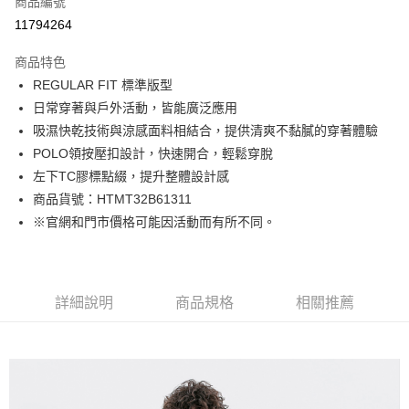
商品編號
LINE Pay
11794264
Apple Pay
商品特色
街口支付
REGULAR FIT 標準版型
日常穿著與戶外活動，皆能廣泛應用
悠遊付
吸濕快乾技術與涼感面料相結合，提供清爽不黏膩的穿著體驗
Google Pay
POLO領按壓扣設計，快速開合，輕鬆穿脫
左下TC膠標點綴，提升整體設計感
貨到付款
商品貨號：HTMT32B61311
※官網和門市價格可能因活動而有所不同。
運送方式
付款後全家取貨
免運費
詳細說明
商品規格
相關推薦
付款後7-11取貨
免運費
宅配(本島)
免運費