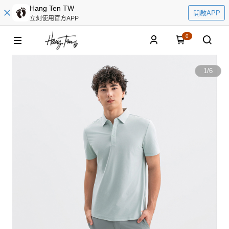
Hang Ten TW
開啟APP
立刻使用官方APP
0
1
/
6