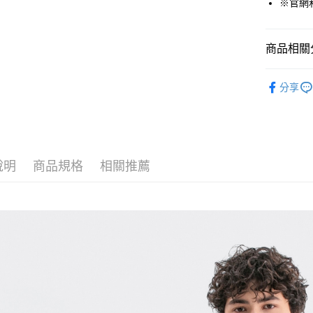
※官網
運送方式
商品相關分
付款後全
男裝
P
免運費
分享
週週上新 
付款後7-1
❄️涼感機能
免運費
宅配(本島)
說明
商品規格
相關推薦
免運費
宅配(離島)
每筆NT$2
貨到付款
每筆NT$1