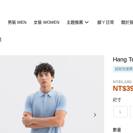
男裝 MEN
女裝 WOMEN
主題推薦
腳ㄚ日常
關於
選
Hang
超取免運費
NT$1,190
NT$3
尺寸
L
數量