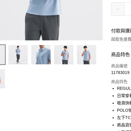
付款與運
超取免運
付款方式
商品特色
信用卡一
商品編號
11783019
LINE Pay
商品特色
Apple Pay
REGU
日常穿
街口支付
吸濕快
悠遊付
POL
左下T
Google Pa
商品貨號
貨到付款