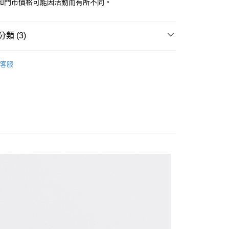
和門市價格可能因活動而有所不同。
類 (3)
家取貨
OLO衫｜男裝刺繡、涼感、經典款式任你選
客服
| 官網搶先看
男裝
1取貨
限時399起
吸濕排汗速乾衣
80
30，滿NT$1,000(含以上)免運費