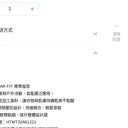
送方式
清除
費
紀錄
次付款
LAR FIT 標準版型
著與戶外活動，皆能廣泛應用。
乾加工面料，讓衣物與肌膚持續乾爽不黏膩
O領按壓扣設計，快速開合，輕鬆穿脫
C膠標點綴，提升整體設計感
y
：HTMT32A61221