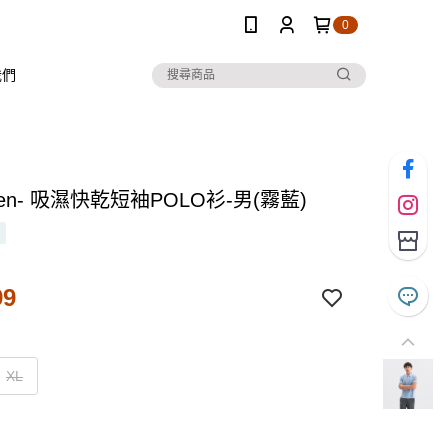
0
我們
 Ten- 吸濕快乾短袖POLO衫-男(霧藍)
99
XL