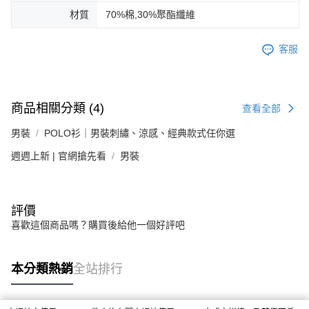
材質
70%棉,30%聚酯纖維
客服
商品相關分類 (4)
查看全部
男裝
POLO衫｜男裝刺繡、涼感、經典款式任你選
週週上新 | 官網搶先看
男裝
評價
喜歡這個商品嗎？購買後給他一個好評吧
本分類熱銷
全站排行