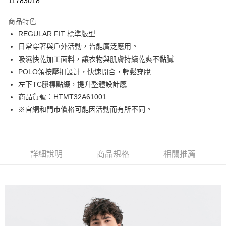
11783018
Apple Pay
商品特色
街口支付
REGULAR FIT 標準版型
日常穿著與戶外活動，皆能廣泛應用。
悠遊付
吸濕快乾加工面料，讓衣物與肌膚持續乾爽不黏膩
Google Pay
POLO領按壓扣設計，快速開合，輕鬆穿脫
左下TC膠標點綴，提升整體設計感
貨到付款
商品貨號：HTMT32A61001
※官網和門市價格可能因活動而有所不同。
運送方式
付款後全家取貨
免運費
詳細說明
商品規格
相關推薦
付款後7-11取貨
免運費
宅配(本島)
免運費
宅配(離島)