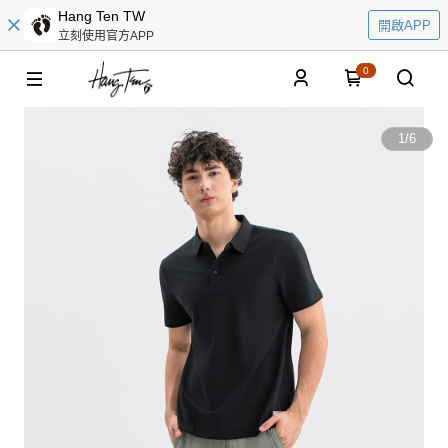
Hang Ten TW
開啟APP
立刻使用官方APP
0
1
/
6