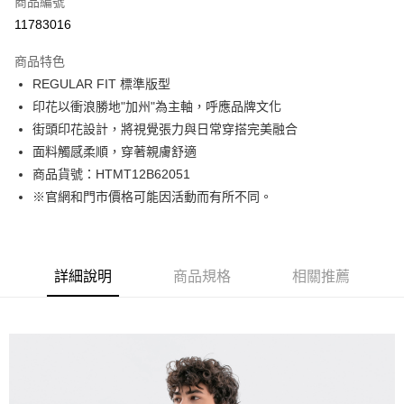
商品編號
LINE Pay
11783016
Apple Pay
商品特色
街口支付
REGULAR FIT 標準版型
印花以衝浪勝地"加州"為主軸，呼應品牌文化
悠遊付
街頭印花設計，將視覺張力與日常穿搭完美融合
Google Pay
面料觸感柔順，穿著親膚舒適
商品貨號：HTMT12B62051
貨到付款
※官網和門市價格可能因活動而有所不同。
運送方式
付款後全家取貨
詳細說明
商品規格
相關推薦
免運費
付款後7-11取貨
免運費
宅配(本島)
免運費