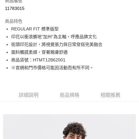
商品編號
LINE Pay
11783015
Apple Pay
商品特色
街口支付
REGULAR FIT 標準版型
印花以衝浪勝地"加州"為主軸，呼應品牌文化
悠遊付
街頭印花設計，將視覺張力與日常穿搭完美融合
Google Pay
面料觸感柔順，穿著親膚舒適
商品貨號：HTMT12B62001
貨到付款
※官網和門市價格可能因活動而有所不同。
運送方式
付款後全家取貨
詳細說明
商品規格
相關推薦
免運費
付款後7-11取貨
免運費
宅配(本島)
免運費