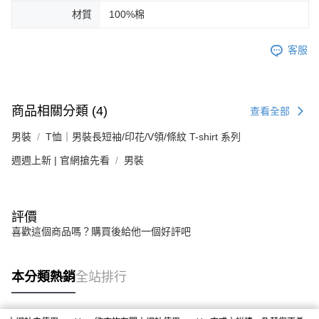
材質
100%棉
客服
商品相關分類 (4)
查看全部
男裝
T恤｜男裝長短袖/印花/V領/條紋 T-shirt 系列
週週上新 | 官網搶先看
男裝
評價
喜歡這個商品嗎？購買後給他一個好評吧
本分類熱銷
全站排行