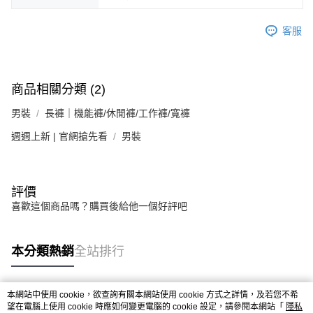
客服
商品相關分類 (2)
男裝
長褲｜機能褲/休閒褲/工作褲/寬褲
週週上新 | 官網搶先看
男裝
評價
喜歡這個商品嗎？購買後給他一個好評吧
本分類熱銷
全站排行
本網站中使用 cookie，欲查詢有關本網站使用 cookie 方式之詳情，及若您不希
熱門標籤
望在電腦上使用 cookie 時應如何變更電腦的 cookie 設定，請參閱本網站「
隱私