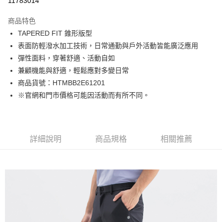
11783014
Apple Pay
商品特色
街口支付
TAPERED FIT 錐形版型
表面防輕潑水加工技術，日常通勤與戶外活動皆能廣泛應用
悠遊付
彈性面料，穿著舒適、活動自如
Google Pay
兼顧機能與舒適，輕鬆應對多變日常
商品貨號：HTMBB2E61201
貨到付款
※官網和門市價格可能因活動而有所不同。
運送方式
付款後全家取貨
詳細說明
商品規格
相關推薦
免運費
付款後7-11取貨
免運費
宅配(本島)
免運費
宅配(離島)