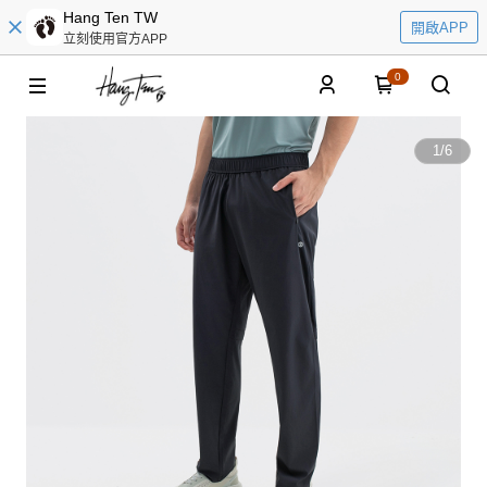
Hang Ten TW
開啟APP
立刻使用官方APP
0
1
/
6