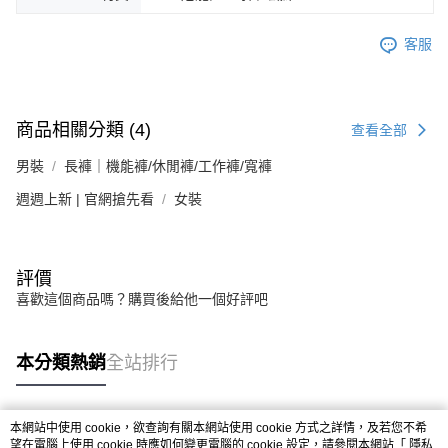
客服
商品相關分類 (4)
查看全部
男裝
長褲｜機能褲/休閒褲/工作褲/寬褲
週週上新 | 官網搶先看
女裝
評價
喜歡這個商品嗎？購買後給他一個好評吧
本分類熱銷
全站排行
本網站中使用 cookie，欲查詢有關本網站使用 cookie 方式之詳情，及若您不希
熱門標籤
望在電腦上使用 cookie 時應如何變更電腦的 cookie 設定，請參閱本網站「
隱私