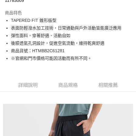
11783009
Apple Pay
商品特色
街口支付
TAPERED FIT 錐形版型
表面防輕潑水加工技術，日常通勤與戶外活動皆能廣泛應用
悠遊付
彈性面料，穿著舒適、活動自如
Google Pay
後膝透氣孔洞設計，促進空氣流動，維持乾爽舒適
商品貨號：HTMBB2C61281
貨到付款
※官網和門市價格可能因活動而有所不同。
運送方式
付款後全家取貨
詳細說明
商品規格
相關推薦
免運費
付款後7-11取貨
免運費
宅配(本島)
免運費
宅配(離島)