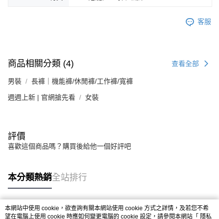
客服
商品相關分類 (4)
查看全部
男裝
長褲｜機能褲/休閒褲/工作褲/寬褲
週週上新 | 官網搶先看
女裝
評價
喜歡這個商品嗎？購買後給他一個好評吧
本分類熱銷
全站排行
本網站中使用 cookie，欲查詢有關本網站使用 cookie 方式之詳情，及若您不希
熱門標籤
望在電腦上使用 cookie 時應如何變更電腦的 cookie 設定，請參閱本網站「
隱私