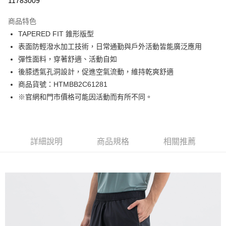
11783009
Apple Pay
商品特色
街口支付
TAPERED FIT 錐形版型
表面防輕潑水加工技術，日常通勤與戶外活動皆能廣泛應用
悠遊付
彈性面料，穿著舒適、活動自如
Google Pay
後膝透氣孔洞設計，促進空氣流動，維持乾爽舒適
商品貨號：HTMBB2C61281
貨到付款
※官網和門市價格可能因活動而有所不同。
運送方式
付款後全家取貨
詳細說明
商品規格
相關推薦
免運費
付款後7-11取貨
免運費
宅配(本島)
免運費
宅配(離島)