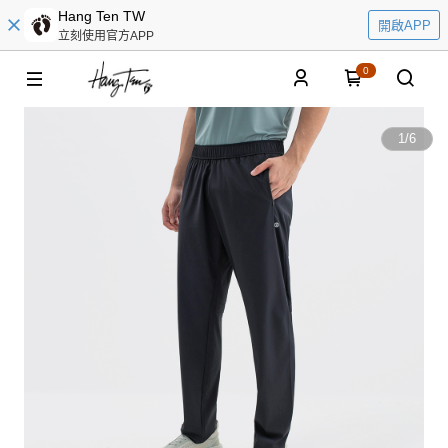
Hang Ten TW
開啟APP
立刻使用官方APP
0
1
/
6