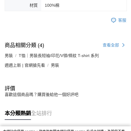
材質
100%棉
客服
商品相關分類 (4)
查看全部
男裝
T恤｜男裝長短袖/印花/V領/條紋 T-shirt 系列
週週上新 | 官網搶先看
男裝
評價
喜歡這個商品嗎？購買後給他一個好評吧
本分類熱銷
全站排行