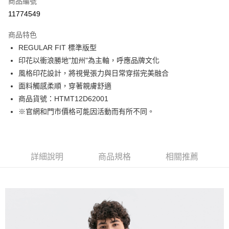
商品編號
LINE Pay
11774549
Apple Pay
商品特色
街口支付
REGULAR FIT 標準版型
印花以衝浪勝地"加州"為主軸，呼應品牌文化
悠遊付
風格印花設計，將視覺張力與日常穿搭完美融合
Google Pay
面料觸感柔順，穿著親膚舒適
商品貨號：HTMT12D62001
貨到付款
※官網和門市價格可能因活動而有所不同。
運送方式
付款後全家取貨
詳細說明
商品規格
相關推薦
免運費
付款後7-11取貨
免運費
宅配(本島)
免運費