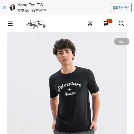
Hang Ten TW
開啟APP
立刻使用官方APP
0
1
/
6