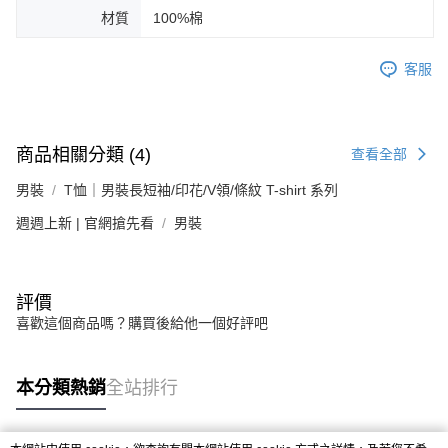
材質
100%棉
客服
商品相關分類 (4)
查看全部
男裝
T恤｜男裝長短袖/印花/V領/條紋 T-shirt 系列
週週上新 | 官網搶先看
男裝
評價
喜歡這個商品嗎？購買後給他一個好評吧
本分類熱銷
全站排行