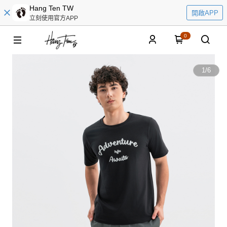
Hang Ten TW
開啟APP
立刻使用官方APP
0
1
/
6