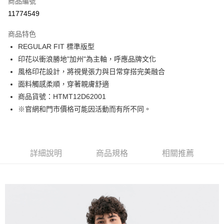
商品編號
LINE Pay
11774549
Apple Pay
商品特色
街口支付
REGULAR FIT 標準版型
印花以衝浪勝地"加州"為主軸，呼應品牌文化
悠遊付
風格印花設計，將視覺張力與日常穿搭完美融合
Google Pay
面料觸感柔順，穿著親膚舒適
商品貨號：HTMT12D62001
貨到付款
※官網和門市價格可能因活動而有所不同。
運送方式
付款後全家取貨
詳細說明
商品規格
相關推薦
免運費
付款後7-11取貨
免運費
宅配(本島)
免運費