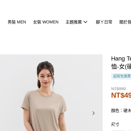
男裝 MEN
女裝 WOMEN
主題推薦
腳ㄚ日常
關於
Hang 
恤-女(
超取免運費
NT$990
NT$4
顏色：硬
尺寸