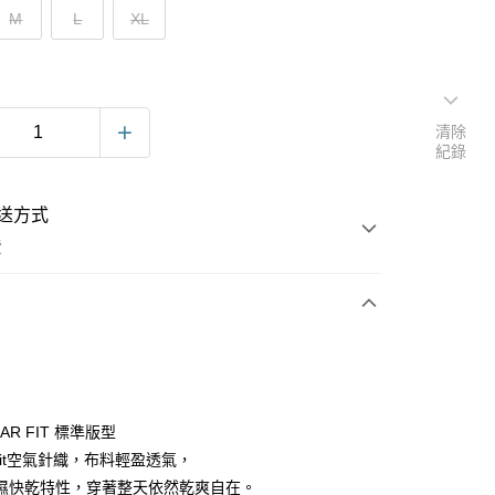
M
L
XL
清除
紀錄
送方式
費
次付款
LAR FIT 標準版型
Knit空氣針織，布料輕盈透氣，
濕快乾特性，穿著整天依然乾爽自在。