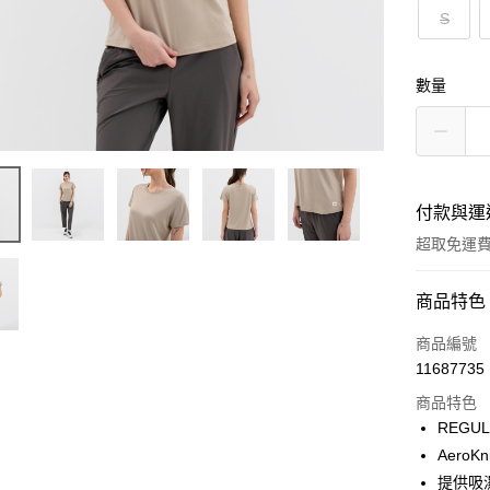
S
數量
付款與運
超取免運
付款方式
商品特色
信用卡一
商品編號
11687735
LINE Pay
商品特色
Apple Pay
REGU
Aero
街口支付
提供吸