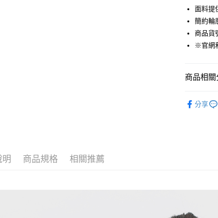
悠遊付
面料提
簡約輪
Google Pa
商品貨號
貨到付款
※官網
運送方式
商品相關分
付款後全
女裝
T恤
免運費
分享
週週上新 
付款後7-1
❄️涼感機能
免運費
精選商品任
宅配(本島)
說明
商品規格
相關推薦
免運費
宅配(離島)
每筆NT$2
貨到付款