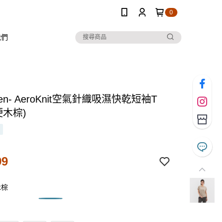
0
我們
Ten- AeroKnit空氣針織吸濕快乾短袖T
硬木棕)
99
木棕