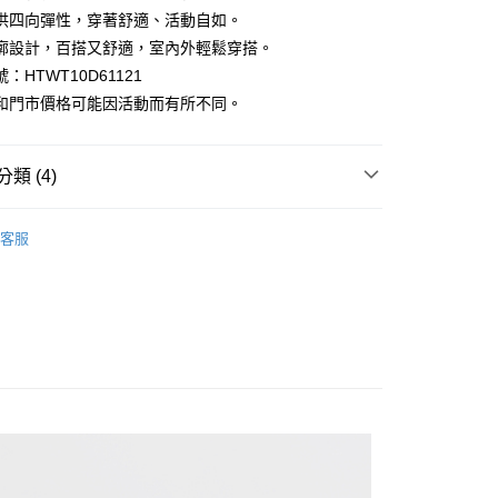
供四向彈性，穿著舒適、活動自如。
廓設計，百搭又舒適，室內外輕鬆穿搭。
y
：HTWT10D61121
和門市價格可能因活動而有所不同。
類 (4)
家取貨
｜長短袖/印花/V領/涼感T-shirt
客服
| 官網搶先看
男裝
1取貨
限時399起
抗UV防曬外套
2件888
80