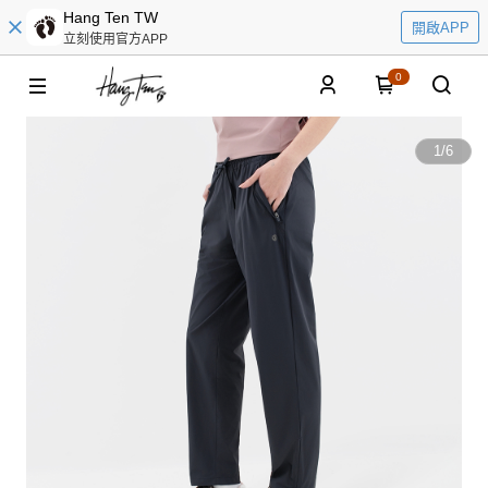
Hang Ten TW
開啟APP
立刻使用官方APP
0
1
/
6