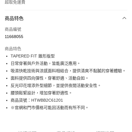
超取免運費
付款方式
商品特色
信用卡一次付款
商品編號
LINE Pay
11668055
Apple Pay
商品特色
街口支付
TAPERED FIT 錐形版型
日常穿著與戶外活動，皆能廣泛應用。
悠遊付
吸濕快乾技術與涼感面料相結合，提供清爽不黏膩的穿著體驗。
Google Pay
面料提供四向彈性，穿著舒適、活動自如。
反光印花增添外型細節，並提供夜間活動安全性。
貨到付款
腰頭鬆緊設計，增加穿著舒適性。
商品貨號：HTWBB2C61201
運送方式
※官網和門市價格可能因活動而有所不同。
付款後全家取貨
免運費
付款後7-11取貨