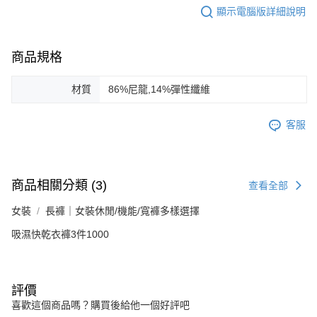
顯示電腦版詳細說明
商品規格
材質
86%尼龍,14%彈性纖維
客服
商品相關分類 (3)
查看全部
女裝
長褲｜女裝休閒/機能/寬褲多樣選擇
吸濕快乾衣褲3件1000
評價
喜歡這個商品嗎？購買後給他一個好評吧