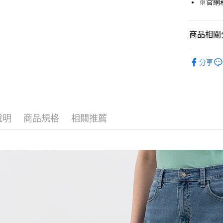
※官網
運送方式
商品相關分
付款後全
女裝
裙
免運費
分享
週週上新 
付款後7-1
❄️涼感機能
免運費
機能涼感褲
宅配(本島)
說明
商品規格
相關推薦
免運費
宅配(離島)
每筆NT$2
貨到付款
每筆NT$1