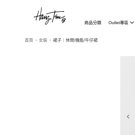
商品分類
Outlet專區
首頁
女裝
裙子｜休閒/機能/牛仔裙