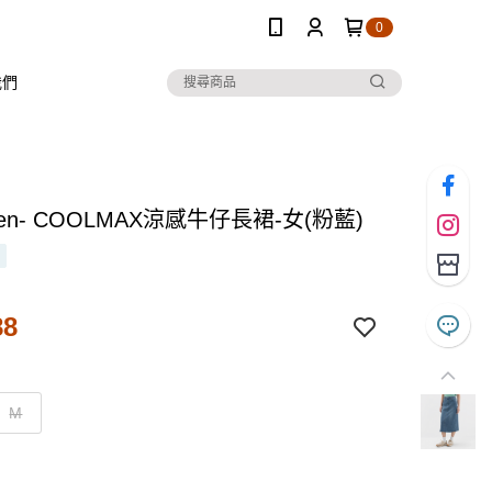
0
我們
 Ten- COOLMAX涼感牛仔長裙-女(粉藍)
88
M