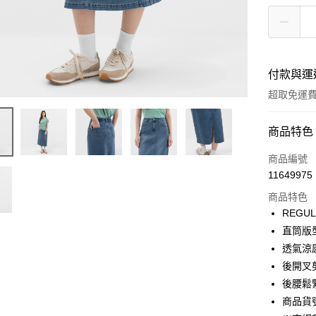
付款與運
超取免運
付款方式
商品特色
信用卡一
商品編號
11649975
LINE Pay
商品特色
Apple Pay
REGU
直筒版
街口支付
透氣涼
悠遊付
後開叉
後腰鬆
Google Pa
商品貨號
貨到付款