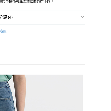
和門市價格可能因活動而有所不同。
類 (4)
家取貨
子｜休閒/機能/牛仔裙
客服
| 官網搶先看
女裝
1取貨
限時399起
涼感褲/凍感褲
款$888
80
30，滿NT$1,000(含以上)免運費