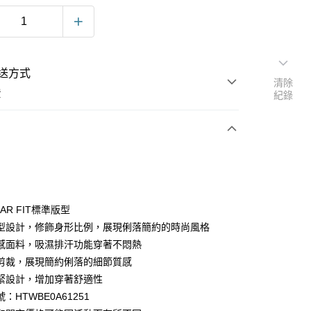
送方式
清除
費
紀錄
次付款
LAR FIT標準版型
型設計，修飾身形比例，展現俐落簡約的時尚風格
感面料，吸濕排汗功能穿著不悶熱
剪裁，展現簡約俐落的細節質感
緊設計，增加穿著舒適性
y
：HTWBE0A61251