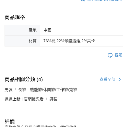
商品規格
產地
中國
材質
76%棉,22%聚酯纖維,2%萊卡
客服
商品相關分類 (4)
查看全部
男裝
長褲｜機能褲/休閒褲/工作褲/寬褲
週週上新 | 官網搶先看
男裝
評價