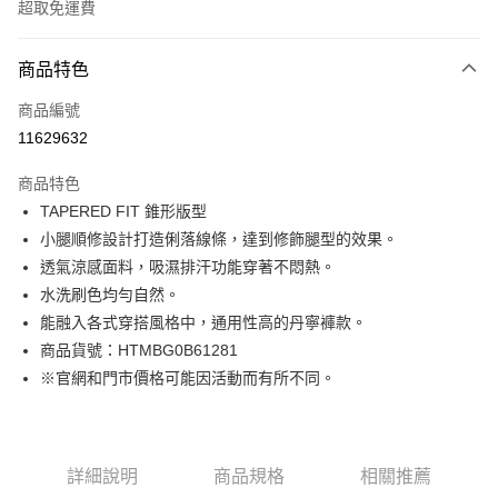
超取免運費
付款方式
商品特色
信用卡一次付款
商品編號
LINE Pay
11629632
Apple Pay
商品特色
街口支付
TAPERED FIT 錐形版型
小腿順修設計打造俐落線條，達到修飾腿型的效果。
悠遊付
透氣涼感面料，吸濕排汗功能穿著不悶熱。
Google Pay
水洗刷色均勻自然。
能融入各式穿搭風格中，通用性高的丹寧褲款。
貨到付款
商品貨號：HTMBG0B61281
※官網和門市價格可能因活動而有所不同。
運送方式
付款後全家取貨
免運費
詳細說明
商品規格
相關推薦
付款後7-11取貨