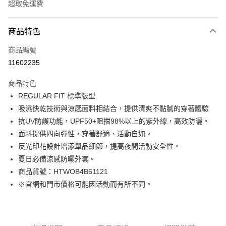
超取免運費
付款方式
商品特色
信用卡一次付款
商品編號
LINE Pay
11602235
Apple Pay
商品特色
街口支付
REGULAR FIT 標準版型
吸濕快乾技術與涼感面料相結合，提供清爽不黏膩的穿著體驗
悠遊付
抗UV防護功能，UPF50+阻擋98%以上的紫外線，高效防曬。
Google Pay
面料提供四向彈性，穿著舒適、活動自如。
反光印花設計增添單品細節，提高夜間活動安全性。
貨到付款
夏日必備涼感防曬外套。
商品貨號：HTWOB4B61121
運送方式
※官網和門市價格可能因活動而有所不同。
付款後全家取貨
免運費
付款後7-11取貨