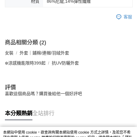
材質
86%尼龍,14%彈性纖維
客服
商品相關分類 (2)
女裝
外套｜鋪棉/連帽/羽絨外套
❄️涼感機能限時399起
抗UV防曬外套
評價
喜歡這個商品嗎？購買後給他一個好評吧
本分類熱銷
全站排行
本網站中使用 cookie，欲查詢有關本網站使用 cookie 方式之詳情，及若您不希