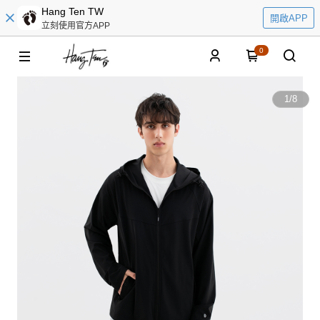
Hang Ten TW
開啟APP
立刻使用官方APP
0
1
/
8