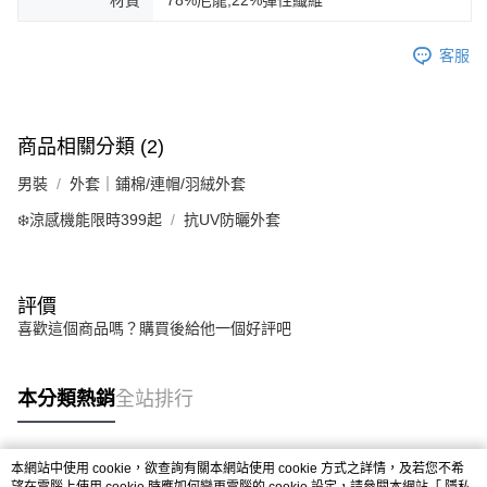
材質
78%尼龍,22%彈性纖維
客服
商品相關分類 (2)
男裝
外套｜鋪棉/連帽/羽絨外套
❄️涼感機能限時399起
抗UV防曬外套
評價
喜歡這個商品嗎？購買後給他一個好評吧
本分類熱銷
全站排行
本網站中使用 cookie，欲查詢有關本網站使用 cookie 方式之詳情，及若您不希
熱門標籤