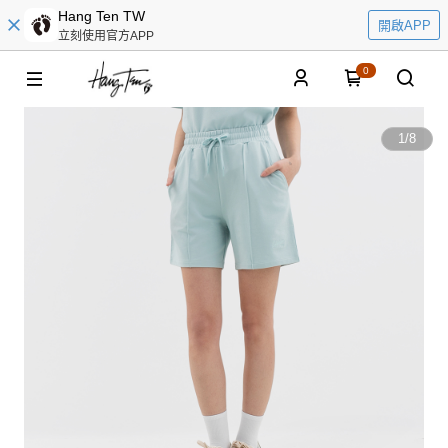
Hang Ten TW
開啟APP
立刻使用官方APP
0
1
/
8