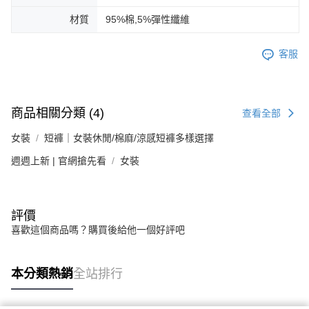
材質
95%棉,5%彈性纖維
客服
商品相關分類 (4)
查看全部
女裝
短褲｜女裝休閒/棉麻/涼感短褲多樣選擇
週週上新 | 官網搶先看
女裝
評價
喜歡這個商品嗎？購買後給他一個好評吧
本分類熱銷
全站排行