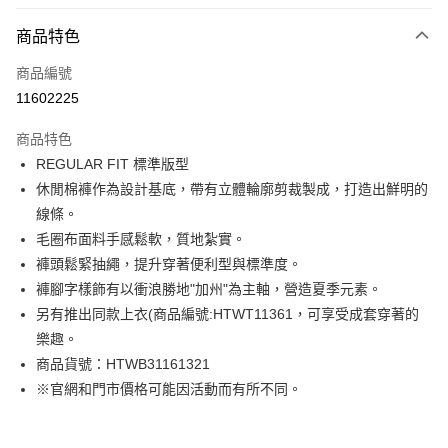
付款方式
商品特色
信用卡一次付款
商品編號
LINE Pay
11602225
Apple Pay
商品特色
街口支付
REGULAR FIT 標準版型
休閒棉褲作為設計基底，帶有立體輪廓剪裁製成，打造出鮮明的
悠遊付
線條。
Google Pay
毛圈布面料手感鬆軟，質地紮實。
褲頭鬆緊抽繩，提升穿著便利型與標準度。
貨到付款
褲腳字樣飾有以衝浪勝地"加州"為主軸，營造夏季元素。
另有推出同款上衣(商品編號:HTWT11361，可享受成套穿著的
運送方式
樂趣。
付款後全家取貨
商品貨號：HTWB31161321
免運費
※官網和門市價格可能因活動而有所不同。
付款後7-11取貨
免運費