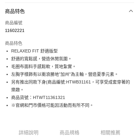
付款方式
商品特色
信用卡一次付款
商品編號
LINE Pay
11602221
Apple Pay
商品特色
街口支付
RELAXED FIT 舒適版型
舒適的寬鬆感，營造休閒氛圍。
悠遊付
毛圈布面料手感鬆軟，質地紮實。
Google Pay
左胸字樣飾有以衝浪勝地"加州"為主軸，營造夏季元素。
另有推出同款下身(商品編號:HTWB31161，可享受成套穿著的
貨到付款
樂趣。
商品貨號：HTWT11361321
運送方式
※官網和門市價格可能因活動而有所不同。
付款後全家取貨
免運費
付款後7-11取貨
詳細說明
商品規格
相關推薦
免運費