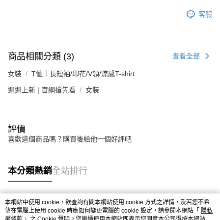
客服
商品相關分類 (3)
查看全部
女裝
T恤｜長短袖/印花/V領/涼感T-shirt
週週上新 | 官網搶先看
女裝
評價
喜歡這個商品嗎？購買後給他一個好評吧
本分類熱銷
全站排行
本網站中使用 cookie，欲查詢有關本網站使用 cookie 方式之詳情，及若您不希
熱門標籤
望在電腦上使用 cookie 時應如何變更電腦的 cookie 設定，請參閱本網站「
隱私
權條款
」之 Cookie 聲明。您繼續使用本網站即表示您同意本公司得按本網站使